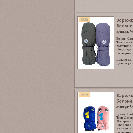
Варежк
болоне
артикул:
V
Бренд:
Cast
Тип:
Детск
Материал:
Подклад:
Размерный
Цена за ед.
Цена за раз
Варежк
болоне
артикул:
V
Бренд:
Cast
Тип:
Детск
Материал:
Подклад:
Размеры:
Размерный