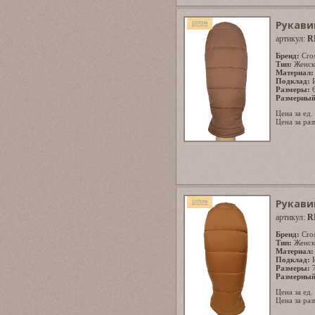
Рукави
артикул:
R
Бренд:
Cro
Тип:
Женск
Материал:
Подклад:
Размеры:
Размерный
Цена за ед.
Цена за раз
Рукави
артикул:
R
Бренд:
Cro
Тип:
Женск
Материал:
Подклад:
Размеры:
Размерный
Цена за ед.
Цена за раз