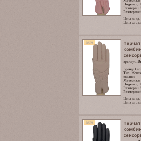
Материал:
Подклад:
Размеры:
Размерный
Цена за ед.
Цена за раз
Перчат
комбин
сенсор
артикул:
B
Бренд:
Cro
Тип:
Женск
экранов
Материал:
Подклад:
Размеры:
Размерный
Цена за ед.
Цена за раз
Перчат
комбин
сенсор