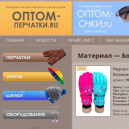
ГЛАВНАЯ
НОВОСТИ
ПРАЙС-ЛИСТ
КАК ЗАКАЗ
Материал — Б
Перчат
болоне
артикул:
9
Бренд:
Cast
Тип:
Детск
Материал:
Подклад:
Размеры:
Размерный
Цена за ед.
Цена за раз