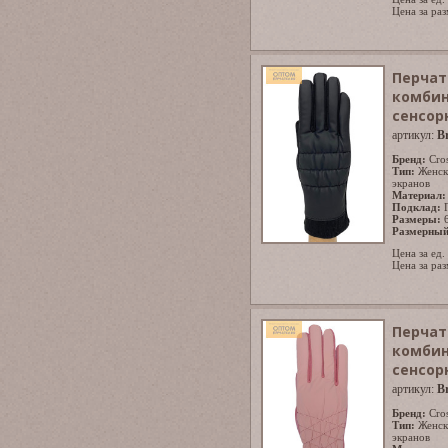
Цена за раз
Перчат
комбин
сенсор
артикул:
B
Бренд:
Cro
Тип:
Женск
экранов
Материал:
Подклад:
Размеры:
Размерный
Цена за ед.
Цена за раз
Перчат
комбин
сенсор
артикул:
B
Бренд:
Cro
Тип:
Женск
экранов