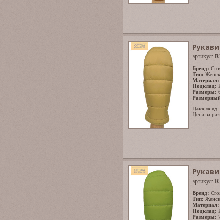
Рукави
артикул:
R
Бренд:
Cro
Тип:
Женск
Материал:
Подклад:
Размеры:
Размерный
Цена за ед.
Цена за раз
Рукави
артикул:
R
Бренд:
Cro
Тип:
Женск
Материал:
Подклад:
Размеры: