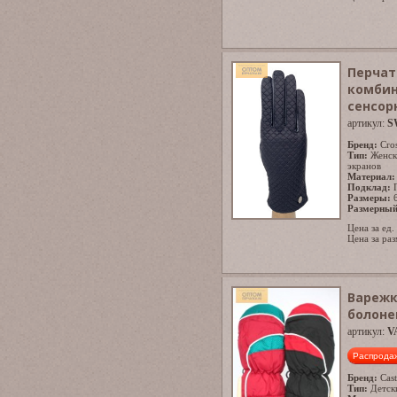
Перчат
комбин
сенсор
артикул:
S
Бренд:
Cro
Тип:
Женск
экранов
Материал:
Подклад:
Размеры:
Размерный
Цена за ед.
Цена за раз
Варежк
болоне
артикул:
V
Распрода
Бренд:
Cast
Тип:
Детск