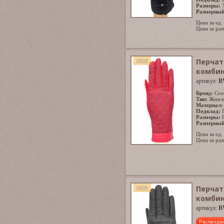
Размеры:
Размерный
Цена за ед.
Цена за раз
Перчат
комби
артикул:
B
Бренд:
Cro
Тип:
Женск
Материал:
Подклад:
Размеры:
Размерный
Цена за ед.
Цена за раз
Перчат
комби
артикул:
B
Распрода