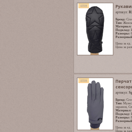
Рукави
артикул:
R
Бренд:
Cro
Тип:
Женск
Материал:
Подклад:
Размеры:
Размерный
Цена за ед.
Цена за раз
Перчат
сенсор
артикул:
S
Бренд:
Cro
Тип:
Мужс
экранов
,
Сп
Материал:
Подклад:
Размеры:
Размерный
Цена за ед.
Цена за раз