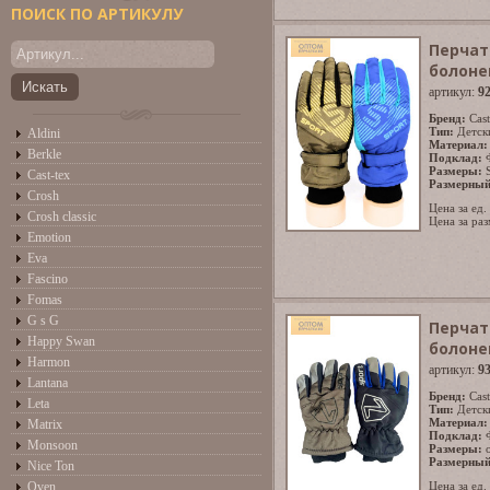
ПОИСК ПО АРТИКУЛУ
Перчат
болоне
артикул:
9
Бренд:
Cast
Тип:
Детск
Aldini
Материал:
Berkle
Подклад:
Размеры:
Cast-tex
Размерный
Crosh
Цена за ед.
Crosh classic
Цена за раз
Emotion
Eva
Fascino
Fomas
G s G
Перчат
Happy Swan
болоне
Harmon
артикул:
9
Lantana
Бренд:
Cast
Leta
Тип:
Детск
Материал:
Matrix
Подклад:
Monsoon
Размеры:
Размерный
Nice Ton
Oven
Цена за ед.