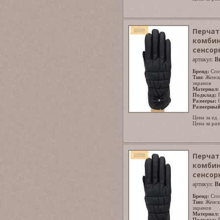
Перчат
комбин
сенсор
артикул:
B
Бренд:
Cro
Тип:
Женск
экранов
Материал:
Подклад:
Размеры:
Размерный
Цена за ед.
Цена за раз
Перчат
комбин
сенсор
артикул:
B
Бренд:
Cro
Тип:
Женск
экранов
Материал:
Подклад: