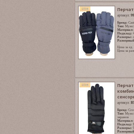
Перчат
артикул:
9
Бренд:
Cast
Тип:
Мужс
Материал:
Подклад:
Размеры:
Размерный
Цена за ед.
Цена за раз
Перчат
комбин
сенсор
артикул:
B
Бренд:
Cro
Тип:
Мужс
экранов
Материал:
Подклад:
Размеры:
Размерный