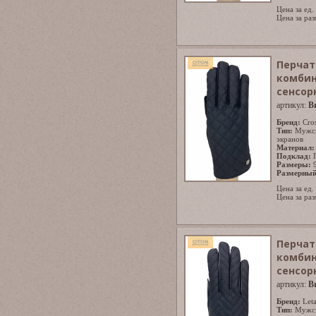
Цена за ед.
Цена за раз
Перчат
комбин
сенсор
артикул:
B
Бренд:
Cro
Тип:
Мужс
экранов
Материал:
Подклад:
Размеры:
Размерный
Цена за ед.
Цена за раз
Перчат
комбин
сенсор
артикул:
B
Бренд:
Let
Тип:
Мужс