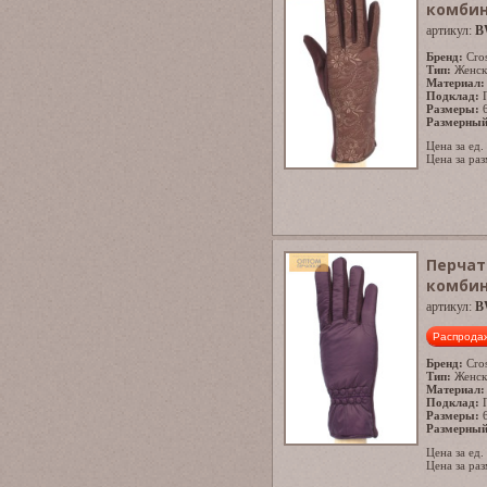
комби
артикул:
B
Бренд:
Cro
Тип:
Женск
Материал:
Подклад:
Размеры:
Размерный
Цена за ед.
Цена за раз
Перчат
комби
артикул:
B
Распрода
Бренд:
Cro
Тип:
Женск
Материал:
Подклад:
Размеры:
Размерный
Цена за ед.
Цена за раз