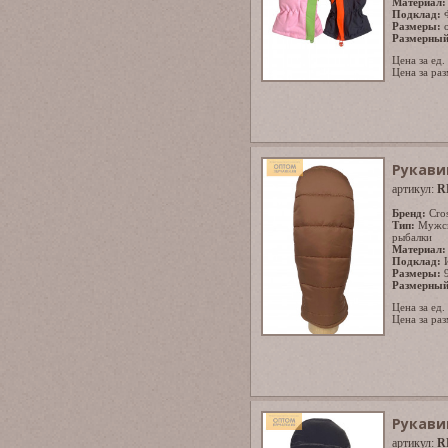
Материал:
Подклад:
Размеры:
Размерный
Цена за ед.
Цена за раз
Рукави
артикул:
R
Бренд:
Cro
Тип:
Мужс
рыбалки
Материал:
Подклад:
Размеры:
Размерный
Цена за ед.
Цена за раз
Рукави
артикул:
R