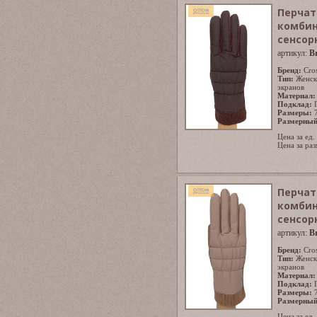
Перчат
комбин
сенсор
артикул:
B
Бренд:
Cro
Тип:
Женск
экранов
Материал:
Подклад:
Размеры:
Размерный
Цена за ед.
Цена за раз
Перчат
комбин
сенсор
артикул:
B
Бренд:
Cro
Тип:
Женск
экранов
Материал:
Подклад:
Размеры:
Размерный
Цена за ед.