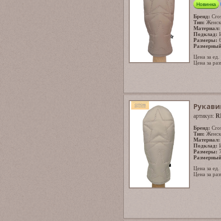
Новинка
Бренд:
Cro
Тип:
Женск
Материал:
Подклад:
Размеры:
Размерный
Цена за ед.
Цена за раз
Рукави
артикул:
R
Бренд:
Cro
Тип:
Женск
Материал:
Подклад:
Размеры:
Размерный
Цена за ед.
Цена за раз