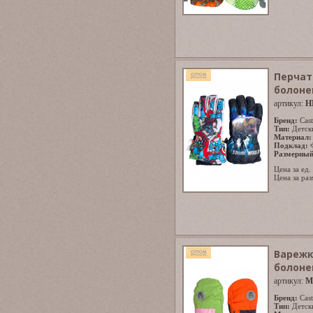
Перчат
болоне
артикул:
H
Бренд:
Cast
Тип:
Детск
Материал:
Подклад:
Размерный
Цена за ед.
Цена за раз
Варежк
болоне
артикул:
M
Бренд:
Cast
Тип:
Детск