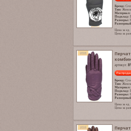
Бренд:
Cro
Тип:
Женск
Материал:
Подклад:
Размеры:
Размерный
Цена за ед.
Цена за раз
Перчат
комби
артикул:
B
Распрода
Бренд:
Cro
Тип:
Женск
Материал:
Подклад:
Размеры:
Размерный
Цена за ед.
Цена за раз
Перчат