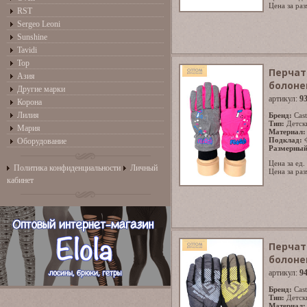
Цена за раз
RST
Sergeo Leoni
Sunshine
Tavidi
Top
Перчат
Азия
болоне
Другие марки
артикул:
9
Корона
Лилия
Бренд:
Cast
Тип:
Детск
Мария
Материал:
Подклад:
Оборудование
Размерный
Цена за ед.
Политика конфиденциальности
Личный
Цена за раз
кабинет
Перчат
болоне
артикул:
9
Бренд:
Cast
Тип:
Детск
Материал: