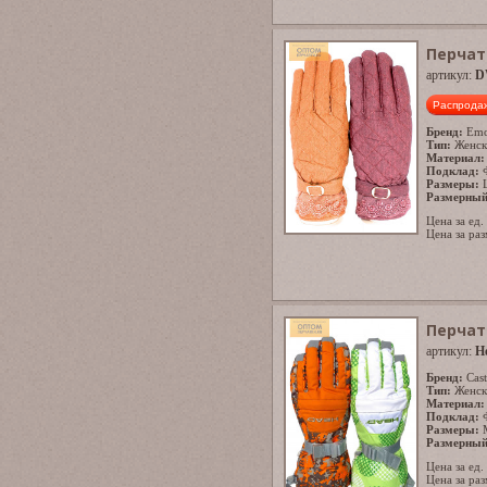
Перчат
артикул:
D
Распрода
Бренд:
Emo
Тип:
Женск
Материал:
Подклад:
Размеры:
Размерный
Цена за ед.
Цена за раз
Перчат
артикул:
H
Бренд:
Cast
Тип:
Женск
Материал:
Подклад:
Размеры:
Размерный
Цена за ед.
Цена за раз