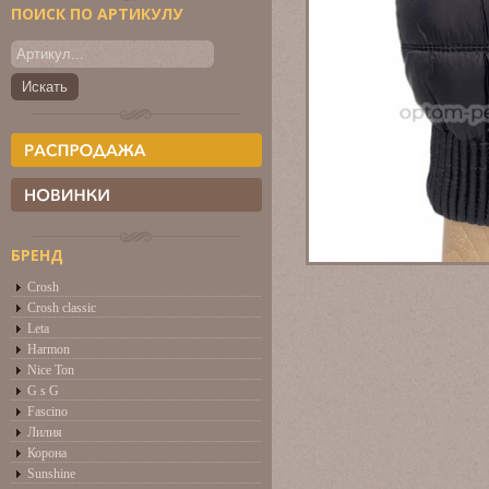
ПОИСК ПО АРТИКУЛУ
БРЕНД
Crosh
Crosh classic
Leta
Harmon
Nice Ton
G s G
Fascino
Лилия
Корона
Sunshine