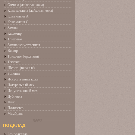
Овчина (лайковая кожа)
Кожа козлика (лайковая кожа)
Кожа оленя А
Кожа оленя С
Замша
Кашемир
Трикотаж
Замша искусственная
Велюр
Трикотаж бархатный
Текстиль
Шерсть (вязаные)
Болонья
Искусственная кожа
Натуральный мех
Искусственный мех
Дубленка
Флис
Полиэстер
Мембрана
ПОДКЛАД
Без подклада