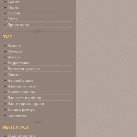
Cast-tex
Мария
Emotion
Matrix
Другие марки
ТИП
Женские
Мужские
Детские
Подростковые
Варежки и рукавицы
Митенки
Автомобильные
Длинные перчатки
Комбинированные
Для охоты и рыбалки
Для сенсорных экранов
Большие размеры
Спортивные
МАТЕРИАЛ
Кожа натуральная