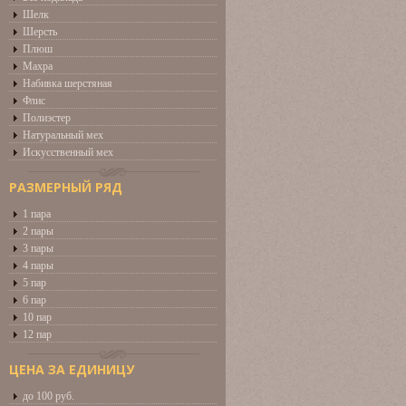
Шелк
Шерсть
Плюш
Махра
Набивка шерстяная
Флис
Полиэстер
Натуральный мех
Искусственный мех
РАЗМЕРНЫЙ РЯД
1 пара
2 пары
3 пары
4 пары
5 пар
6 пар
10 пар
12 пар
ЦЕНА ЗА ЕДИНИЦУ
до 100 руб.