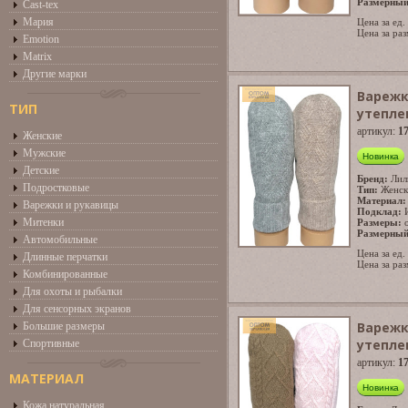
Размерный
Cast-tex
Мария
Цена за ед.
Цена за раз
Emotion
Matrix
Другие марки
Варежк
ТИП
утепле
артикул:
1
Женские
Мужские
Новинка
Детские
Бренд:
Лил
Подростковые
Тип:
Женск
Материал:
Варежки и рукавицы
Подклад:
Митенки
Размеры:
Размерный
Автомобильные
Цена за ед.
Длинные перчатки
Цена за раз
Комбинированные
Для охоты и рыбалки
Для сенсорных экранов
Варежк
Большие размеры
утепле
Спортивные
артикул:
1
МАТЕРИАЛ
Новинка
Кожа натуральная