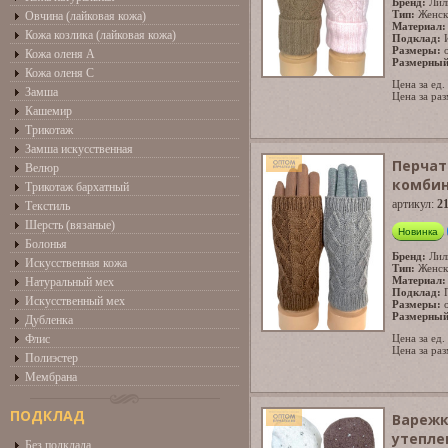
Бренд:
Лил
Тип:
Женск
Овчина (лайковая кожа)
Материал:
Кожа козлика (лайковая кожа)
Подклад:
Размеры:
Кожа оленя А
Размерный
Кожа оленя С
Цена за ед.
Замша
Цена за раз
Кашемир
Трикотаж
Замша искусственная
Перчат
Велюр
комби
Трикотаж бархатный
артикул:
2
Текстиль
Шерсть (вязаные)
Новинка
Болонья
Бренд:
Лил
Искусственная кожа
Тип:
Женск
Материал:
Натуральный мех
Подклад:
Искусственный мех
Размеры:
Размерный
Дубленка
Флис
Цена за ед.
Цена за раз
Полиэстер
Мембрана
ПОДКЛАД
Варежк
утепле
Без подклада