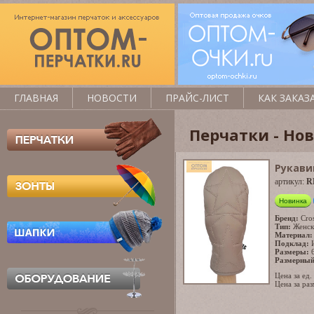
ГЛАВНАЯ
НОВОСТИ
ПРАЙС-ЛИСТ
КАК ЗАКАЗ
Перчатки - Но
Рукави
артикул:
R
Новинка
Бренд:
Cro
Тип:
Женск
Материал:
Подклад:
Размеры:
Размерный
Цена за ед.
Цена за раз