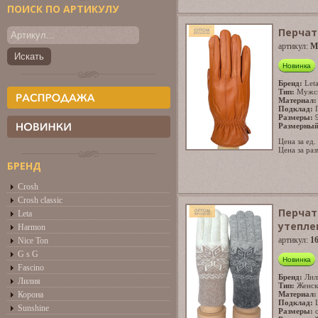
ПОИСК ПО АРТИКУЛУ
Перчат
артикул:
M
Новинка
Бренд:
Let
Тип:
Мужс
Материал:
Подклад:
Размеры:
Размерный
Цена за ед.
Цена за раз
БРЕНД
Crosh
Crosh classic
Перчат
Leta
утепле
Harmon
артикул:
16
Nice Ton
G s G
Новинка
Fascino
Бренд:
Лил
Лилия
Тип:
Женск
Корона
Материал:
Подклад:
Sunshine
Размеры: