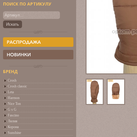
ПОИСК ПО АРТИКУЛУ
БРЕНД
Crosh
Crosh classic
Leta
Harmon
Nice Ton
G s G
Fascino
Лилия
Корона
Sunshine