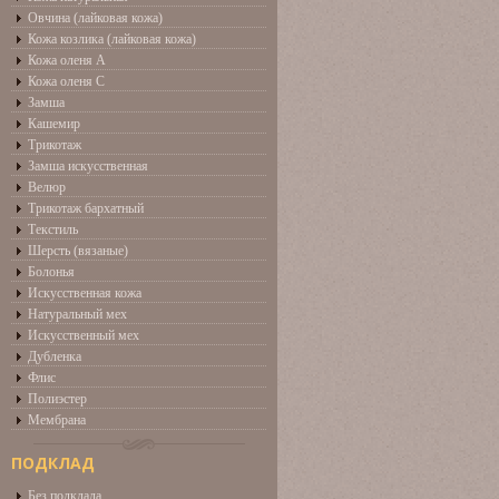
Овчина (лайковая кожа)
Кожа козлика (лайковая кожа)
Кожа оленя А
Кожа оленя С
Замша
Кашемир
Трикотаж
Замша искусственная
Велюр
Трикотаж бархатный
Текстиль
Шерсть (вязаные)
Болонья
Искусственная кожа
Натуральный мех
Искусственный мех
Дубленка
Флис
Полиэстер
Мембрана
ПОДКЛАД
Без подклада