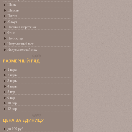
Шелк
Шерсть
Плюш
Махра
Набивка шерстяная
Флис
Полиэстер
Натуральный мех
Искусственный мех
РАЗМЕРНЫЙ РЯД
1 пара
2 пары
3 пары
4 пары
5 пар
6 пар
10 пар
12 пар
ЦЕНА ЗА ЕДИНИЦУ
до 100 руб.