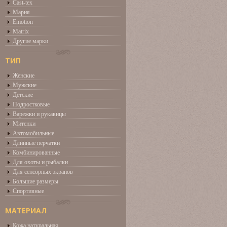
Cast-tex
Мария
Emotion
Matrix
Другие марки
ТИП
Женские
Мужские
Детские
Подростковые
Варежки и рукавицы
Митенки
Автомобильные
Длинные перчатки
Комбинированные
Для охоты и рыбалки
Для сенсорных экранов
Большие размеры
Спортивные
МАТЕРИАЛ
Кожа натуральная