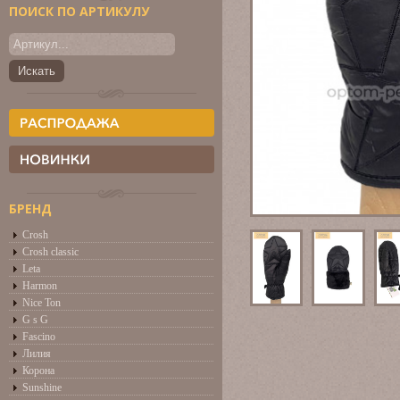
ПОИСК ПО АРТИКУЛУ
БРЕНД
Crosh
Crosh classic
Leta
Harmon
Nice Ton
G s G
Fascino
Лилия
Корона
Sunshine