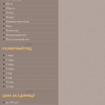
Шелк
Шерсть
Плюш
Махра
Набивка шерстяная
Флис
Полиэстер
Натуральный мех
Искусственный мех
РАЗМЕРНЫЙ РЯД
1 пара
2 пары
3 пары
4 пары
5 пар
6 пар
10 пар
12 пар
ЦЕНА ЗА ЕДИНИЦУ
до 100 руб.