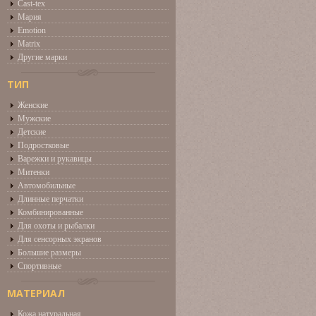
Cast-tex
Мария
Emotion
Matrix
Другие марки
ТИП
Женские
Мужские
Детские
Подростковые
Варежки и рукавицы
Митенки
Автомобильные
Длинные перчатки
Комбинированные
Для охоты и рыбалки
Для сенсорных экранов
Большие размеры
Спортивные
МАТЕРИАЛ
Кожа натуральная