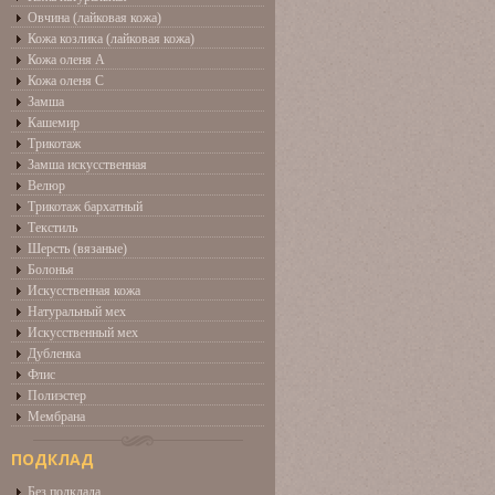
Овчина (лайковая кожа)
Кожа козлика (лайковая кожа)
Кожа оленя А
Кожа оленя С
Замша
Кашемир
Трикотаж
Замша искусственная
Велюр
Трикотаж бархатный
Текстиль
Шерсть (вязаные)
Болонья
Искусственная кожа
Натуральный мех
Искусственный мех
Дубленка
Флис
Полиэстер
Мембрана
ПОДКЛАД
Без подклада