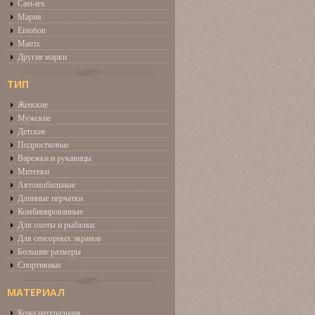
Cast-tex
Мария
Emotion
Matrix
Другие марки
ТИП
Женские
Мужские
Детские
Подростковые
Варежки и рукавицы
Митенки
Автомобильные
Длинные перчатки
Комбинированные
Для охоты и рыбалки
Для сенсорных экранов
Большие размеры
Спортивные
МАТЕРИАЛ
Кожа натуральная