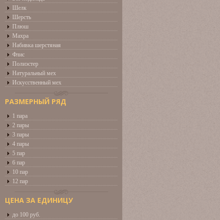
Шелк
Шерсть
Плюш
Махра
Набивка шерстяная
Флис
Полиэстер
Натуральный мех
Искусственный мех
РАЗМЕРНЫЙ РЯД
1 пара
2 пары
3 пары
4 пары
5 пар
6 пар
10 пар
12 пар
ЦЕНА ЗА ЕДИНИЦУ
до 100 руб.