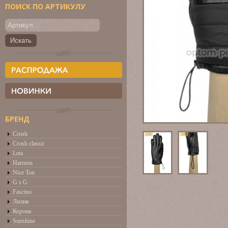
ПОИСК ПО АРТИКУЛУ
БРЕНД
Crosh
Crosh classic
Leta
Harmon
Nice Ton
G s G
Fascino
Лилия
Корона
Sunshine