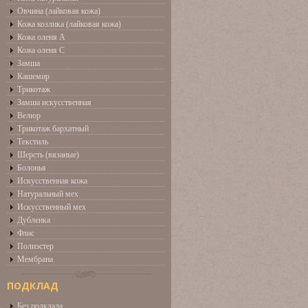
Овчина (лайковая кожа)
Кожа козлика (лайковая кожа)
Кожа оленя А
Кожа оленя С
Замша
Кашемир
Трикотаж
Замша искусственная
Велюр
Трикотаж бархатный
Текстиль
Шерсть (вязаные)
Болонья
Искусственная кожа
Натуральный мех
Искусственный мех
Дубленка
Флис
Полиэстер
Мембрана
ПОДКЛАД
Без подклада