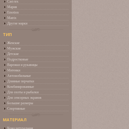
Cast-tex
Мария
Emotion
Matrix
Другие марки
ТИП
Женские
Мужские
Детские
Подростковые
Варежки и рукавицы
Митенки
Автомобильные
Длинные перчатки
Комбинированные
Для охоты и рыбалки
Для сенсорных экранов
Большие размеры
Спортивные
МАТЕРИАЛ
Кожа натуральная