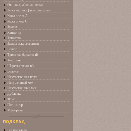
Овчина (лайковая кожа)
Кожа козлика (лайковая кожа)
Кожа оленя А
Кожа оленя С
Замша
Кашемир
Трикотаж
Замша искусственная
Велюр
Трикотаж бархатный
Текстиль
Шерсть (вязаные)
Болонья
Искусственная кожа
Натуральный мех
Искусственный мех
Дубленка
Флис
Полиэстер
Мембрана
ПОДКЛАД
Без подклада