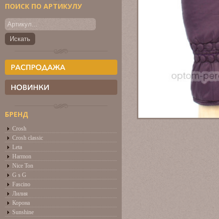
ПОИСК ПО АРТИКУЛУ
БРЕНД
Crosh
Crosh classic
Leta
Harmon
Nice Ton
G s G
Fascino
Лилия
Корона
Sunshine