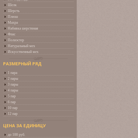
Шелк
Шерсть
Плюш
Махра
Набивка шерстяная
Флис
Полиэстер
Натуральный мех
Искусственный мех
РАЗМЕРНЫЙ РЯД
1 пара
2 пары
3 пары
4 пары
5 пар
6 пар
10 пар
12 пар
ЦЕНА ЗА ЕДИНИЦУ
до 100 руб.