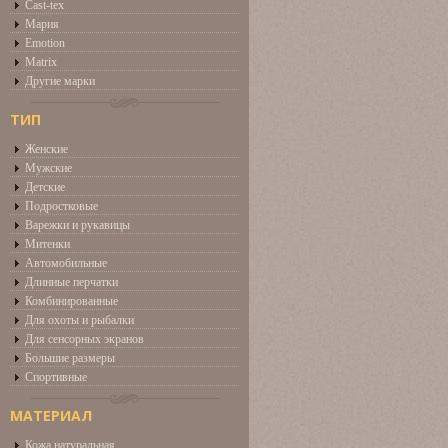
Cast-tex
Мария
Emotion
Matrix
Другие марки
ТИП
Женские
Мужские
Детские
Подростковые
Варежки и рукавицы
Митенки
Автомобильные
Длинные перчатки
Комбинированные
Для охоты и рыбалки
Для сенсорных экранов
Большие размеры
Спортивные
МАТЕРИАЛ
Кожа натуральная