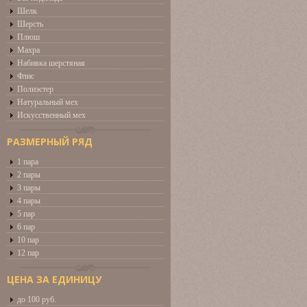
Шелк
Шерсть
Плюш
Махра
Набивка шерстяная
Флис
Полиэстер
Натуральный мех
Искусственный мех
РАЗМЕРНЫЙ РЯД
1 пара
2 пары
3 пары
4 пары
5 пар
6 пар
10 пар
12 пар
ЦЕНА ЗА ЕДИНИЦУ
до 100 руб.