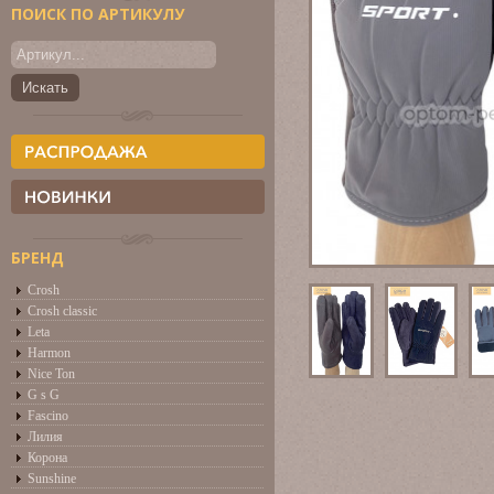
ПОИСК ПО АРТИКУЛУ
БРЕНД
Crosh
Crosh classic
Leta
Harmon
Nice Ton
G s G
Fascino
Лилия
Корона
Sunshine