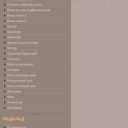
Овчина (лайковая кожа)
Кожа козлика (лайковая кожа)
Кожа оленя А
Кожа оленя С
Замша
Кашемир
Трикотаж
Замша искусственная
Велюр
Трикотаж бархатный
Текстиль
Шерсть (вязаные)
Болонья
Искусственная кожа
Натуральный мех
Искусственный мех
Дубленка
Флис
Полиэстер
Мембрана
ПОДКЛАД
Без подклада