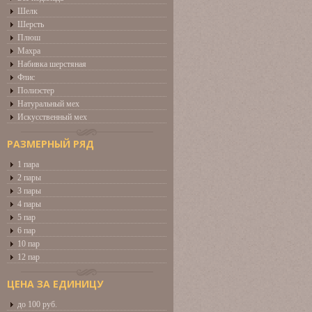
Шелк
Шерсть
Плюш
Махра
Набивка шерстяная
Флис
Полиэстер
Натуральный мех
Искусственный мех
РАЗМЕРНЫЙ РЯД
1 пара
2 пары
3 пары
4 пары
5 пар
6 пар
10 пар
12 пар
ЦЕНА ЗА ЕДИНИЦУ
до 100 руб.