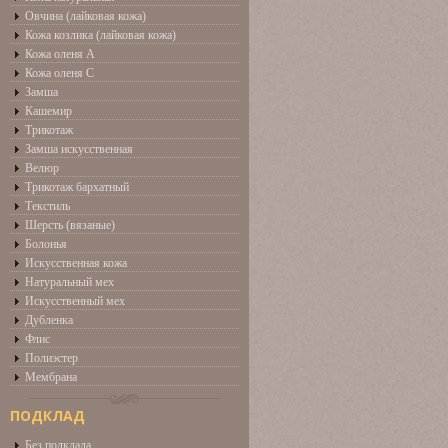
Овчина (лайковая кожа)
Кожа козлика (лайковая кожа)
Кожа оленя А
Кожа оленя С
Замша
Кашемир
Трикотаж
Замша искусственная
Велюр
Трикотаж бархатный
Текстиль
Шерсть (вязаные)
Болонья
Искусственная кожа
Натуральный мех
Искусственный мех
Дубленка
Флис
Полиэстер
Мембрана
ПОДКЛАД
Без подклада