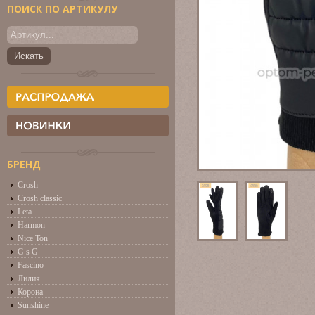
ПОИСК ПО АРТИКУЛУ
БРЕНД
Crosh
Crosh classic
Leta
Harmon
Nice Ton
G s G
Fascino
Лилия
Корона
Sunshine