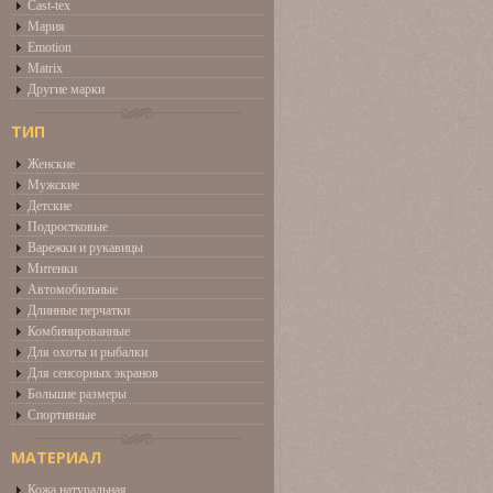
Cast-tex
Мария
Emotion
Matrix
Другие марки
ТИП
Женские
Мужские
Детские
Подростковые
Варежки и рукавицы
Митенки
Автомобильные
Длинные перчатки
Комбинированные
Для охоты и рыбалки
Для сенсорных экранов
Большие размеры
Спортивные
МАТЕРИАЛ
Кожа натуральная