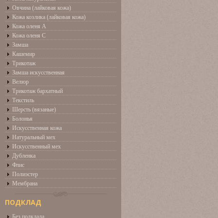
Овчина (лайковая кожа)
Кожа козлика (лайковая кожа)
Кожа оленя А
Кожа оленя С
Замша
Кашемир
Трикотаж
Замша искусственная
Велюр
Трикотаж бархатный
Текстиль
Шерсть (вязаные)
Болонья
Искусственная кожа
Натуральный мех
Искусственный мех
Дубленка
Флис
Полиэстер
Мембрана
ПОДКЛАД
Без подклада