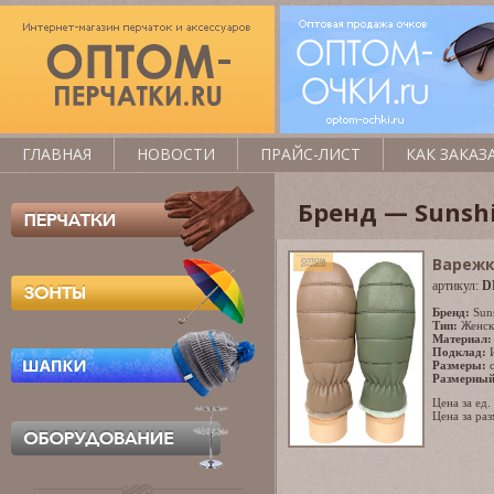
ГЛАВНАЯ
НОВОСТИ
ПРАЙС-ЛИСТ
КАК ЗАКАЗ
Бренд — Sunsh
Варежк
артикул:
D
Бренд:
Sun
Тип:
Женск
Материал:
Подклад:
Размеры:
Размерный
Цена за ед.
Цена за раз