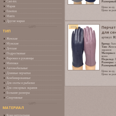
Cast-tex
Размерный
Мария
Цена за ед.
Цена за раз
Emotion
Matrix
Другие марки
Перчат
ТИП
для се
артикул:
R
Женские
Мужские
Бренд:
Sun
Тип:
Женск
Детские
экранов
Материал:
Подростковые
кожа
Варежки и рукавицы
Подклад:
Размеры:
Митенки
Размерный
Автомобильные
Цена за ед.
Длинные перчатки
Цена за раз
Комбинированные
Для охоты и рыбалки
Для сенсорных экранов
Большие размеры
Спортивные
МАТЕРИАЛ
Кожа натуральная