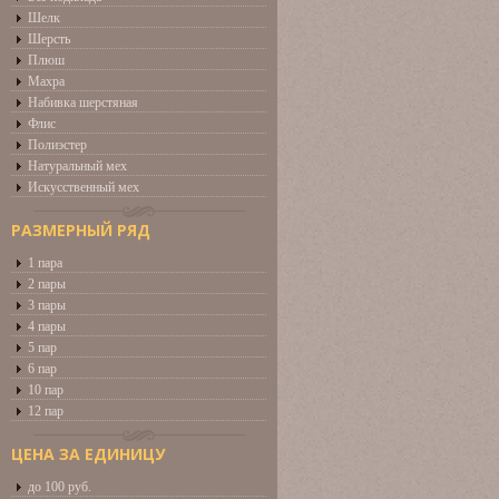
Шелк
Шерсть
Плюш
Махра
Набивка шерстяная
Флис
Полиэстер
Натуральный мех
Искусственный мех
РАЗМЕРНЫЙ РЯД
1 пара
2 пары
3 пары
4 пары
5 пар
6 пар
10 пар
12 пар
ЦЕНА ЗА ЕДИНИЦУ
до 100 руб.