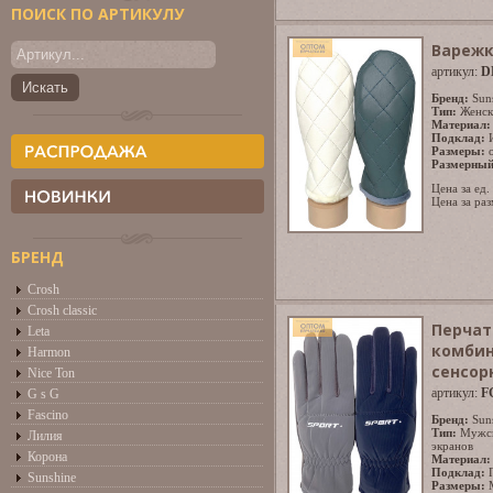
ПОИСК ПО АРТИКУЛУ
Варежк
артикул:
D
Бренд:
Sun
Тип:
Женск
Материал:
Подклад:
Размеры:
Размерный
Цена за ед.
Цена за раз
БРЕНД
Crosh
Crosh classic
Перчат
Leta
комбин
Harmon
сенсор
Nice Ton
артикул:
F
G s G
Fascino
Бренд:
Sun
Тип:
Мужс
Лилия
экранов
Корона
Материал:
Подклад:
Sunshine
Размеры: