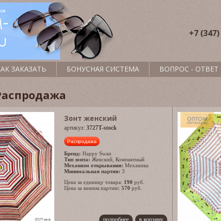
+7 (347)
КАК ЗАКАЗАТЬ
БОНУСНАЯ СИСТЕМА
ВОПРОС - ОТВЕТ
 Распродажа
Зонт женский
артикул:
3727T-stock
Распродажа
Бренд:
Happy Swan
Тип зонта:
Женский
,
Компактный
Механизм открывания:
Механика
Минимальная партия:
3
Цена за единицу товара:
190
руб.
Цена за миним.партию:
570
руб.
подробнее
в корзину