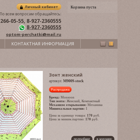
Личный кабинет
Корзина пуста
По всем вопросам обращайтесь:
 266-05-55, 8-927-2360555
8-927-2360555
optom-perchatki@mail.ru
КОНТАКТНАЯ ИНФОРМАЦИЯ
Зонт женский
артикул:
M9009-stock
Распродажа
Бренд:
Monsoon
Тип зонта:
Женский
,
Компактный
Механизм открывания:
Механика
Минимальная партия:
1
Цена за единицу товара:
170
руб.
Цена за миним.партию:
170
руб.
подробнее
в корзину