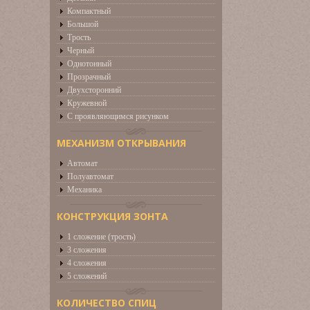
Компактный
Большой
Трость
Черный
Однотонный
Прозрачный
Двухсторонний
Кружевной
С проявляющимся рисунком
МЕХАНИЗМ ОТКРЫВАНИЯ
Автомат
Полуавтомат
Механика
КОНСТРУКЦИЯ ЗОНТА
1 сложение (трость)
3 сложения
4 сложения
5 сложений
КОЛИЧЕСТВО СПИЦ