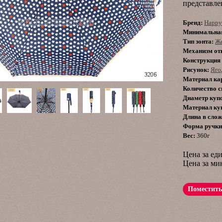
представле
Бренд:
Happy
Минимальная
Тип зонта:
Ж
Механизм от
Конструкция 
Рисунок:
Яго
Материал ка
Количество с
Диаметр куп
Материал ку
Длина в слож
Форма ручки
Вес:
360г
Цена за ед
Цена за м
Поместить