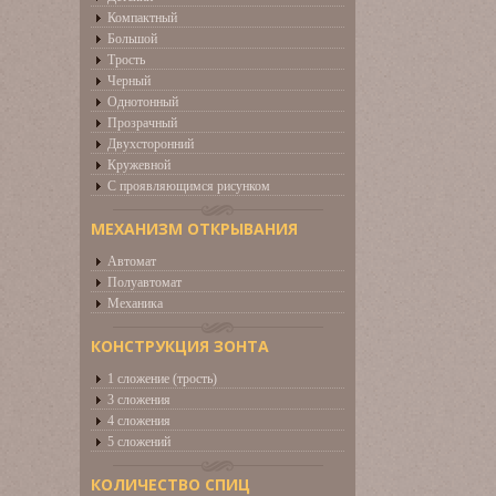
Компактный
Большой
Трость
Черный
Однотонный
Прозрачный
Двухсторонний
Кружевной
С проявляющимся рисунком
МЕХАНИЗМ ОТКРЫВАНИЯ
Автомат
Полуавтомат
Механика
КОНСТРУКЦИЯ ЗОНТА
1 сложение (трость)
3 сложения
4 сложения
5 сложений
КОЛИЧЕСТВО СПИЦ