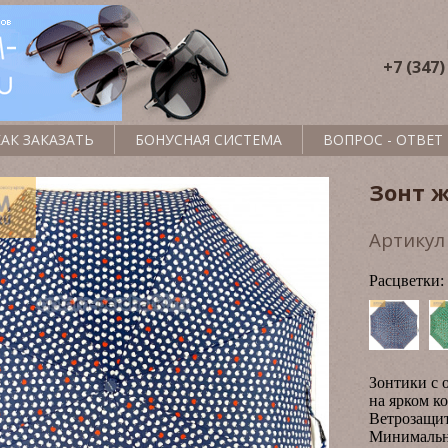
+7 (347)
КАК ЗАКАЗАТЬ
БОНУСНАЯ СИСТЕМА
ВОПРОС - ОТВЕТ
Зонт 
Артику
Расцветки:
Зонтики с 
на ярком к
Ветрозащит
Минимальна