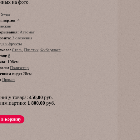
нных на фото.
 Swan
 партия:
4
енский
крывания:
Автомат
зонта:
3 сложения
ды и фрукты
ркаса:
Сталь
,
Пластик
,
Фибергласс
пиц:
8
ола:
108см
пола:
Полиэстер
енном виде:
28см
:
Прямая
иницу товара:
450,00
руб.
иним.партию:
1 800,00
руб.
 в корзину