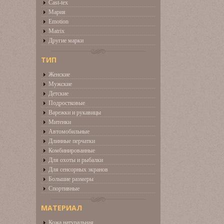
Cast-tex
Мария
Emotion
Matrix
Другие марки
ТИП
Женские
Мужские
Детские
Подростковые
Варежки и рукавицы
Митенки
Автомобильные
Длинные перчатки
Комбинированные
Для охоты и рыбалки
Для сенсорных экранов
Большие размеры
Спортивные
МАТЕРИАЛ
Кожа натуральная