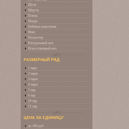
Шелк
Шерсть
Плюш
Махра
Набивка шерстяная
Флис
Полиэстер
Натуральный мех
Искусственный мех
РАЗМЕРНЫЙ РЯД
1 пара
2 пары
3 пары
4 пары
5 пар
6 пар
10 пар
12 пар
ЦЕНА ЗА ЕДИНИЦУ
до 100 руб.