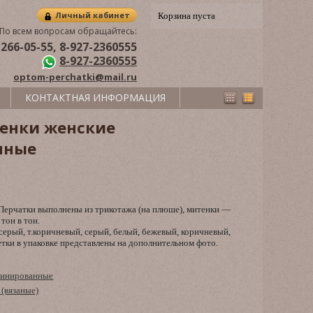
Личный кабинет
Корзина пуста
По всем вопросам обращайтесь:
 266-05-55, 8-927-2360555
8-927-2360555
optom-perchatki@mail.ru
КОНТАКТНАЯ ИНФОРМАЦИЯ
енки женские
нные
 Перчатки выполнены из трикотажа (на плюше), митенки —
тон в тон.
.серый, т.коричневый, серый, белый, бежевый, коричневый,
тки в упаковке представлены на дополнительном фото.
инированные
(вязаные)