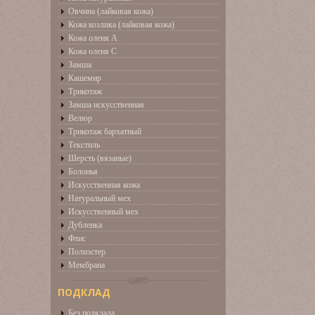
Овчина (лайковая кожа)
Кожа козлика (лайковая кожа)
Кожа оленя А
Кожа оленя С
Замша
Кашемир
Трикотаж
Замша искусственная
Велюр
Трикотаж бархатный
Текстиль
Шерсть (вязаные)
Болонья
Искусственная кожа
Натуральный мех
Искусственный мех
Дубленка
Флис
Полиэстер
Мембрана
ПОДКЛАД
Без подклада