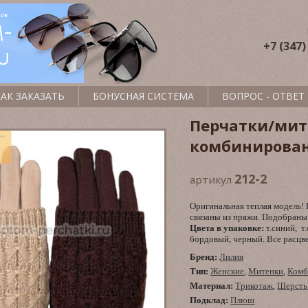
+7 (347)
КАК ЗАКАЗАТЬ
БОНУСНАЯ СИСТЕМА
ВОПРОС - ОТВЕТ
Перчатки/мит
комбинирова
212-2
артикул
Оригинальная теплая модель!
связаны из пряжи. Подобраны 
Цвета в упаковке:
т.синий, т
бордовый, черный. Все расцве
Бренд:
Лилия
Тип:
Женские
,
Митенки
,
Комб
Материал:
Трикотаж
,
Шерсть 
Подклад:
Плюш