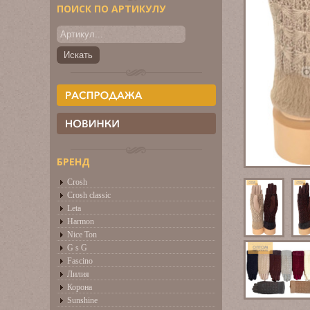
ПОИСК ПО АРТИКУЛУ
БРЕНД
Crosh
Crosh classic
Leta
Harmon
Nice Ton
G s G
Fascino
Лилия
Корона
Sunshine