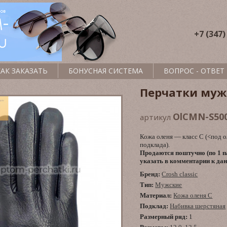
+7 (347)
КАК ЗАКАЗАТЬ
БОНУСНАЯ СИСТЕМА
ВОПРОС - ОТВЕТ
Перчатки муж
OlCMN-S500
артикул
Кожа оленя — класс C (<под о
подклада).
Продаются поштучно (по 1 п
указать в комментарии к дан
Бренд:
Crosh classic
Тип:
Мужские
Материал:
Кожа оленя С
Подклад:
Набивка шерстяная
Размерный ряд:
1