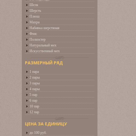
Шелк
Шерсть
Плюш
Махра
Набивка шерстяная
Флис
Полиэстер
Натуральный мех
Искусственный мех
РАЗМЕРНЫЙ РЯД
1 пара
2 пары
3 пары
4 пары
5 пар
6 пар
10 пар
12 пар
ЦЕНА ЗА ЕДИНИЦУ
до 100 руб.