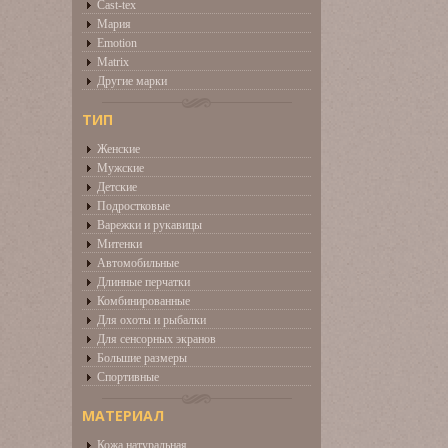
Cast-tex
Мария
Emotion
Matrix
Другие марки
ТИП
Женские
Мужские
Детские
Подростковые
Варежки и рукавицы
Митенки
Автомобильные
Длинные перчатки
Комбинированные
Для охоты и рыбалки
Для сенсорных экранов
Большие размеры
Спортивные
МАТЕРИАЛ
Кожа натуральная