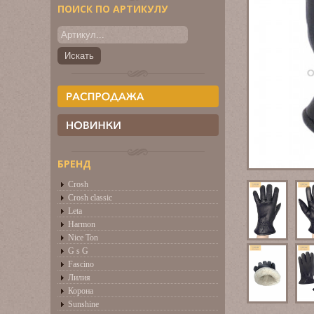
ПОИСК ПО АРТИКУЛУ
БРЕНД
Crosh
Crosh classic
Leta
Harmon
Nice Ton
G s G
Fascino
Лилия
Корона
Sunshine