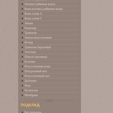
Овчина (лайковая кожа)
Кожа козлика (лайковая кожа)
Кожа оленя А
Кожа оленя С
Замша
Кашемир
Трикотаж
Замша искусственная
Велюр
Трикотаж бархатный
Текстиль
Шерсть (вязаные)
Болонья
Искусственная кожа
Натуральный мех
Искусственный мех
Дубленка
Флис
Полиэстер
Мембрана
ПОДКЛАД
Без подклада