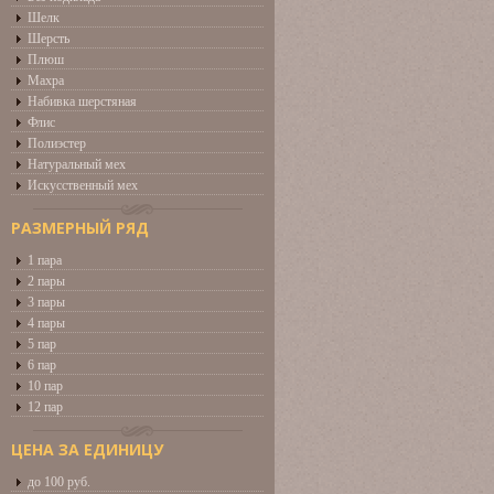
Шелк
Шерсть
Плюш
Махра
Набивка шерстяная
Флис
Полиэстер
Натуральный мех
Искусственный мех
РАЗМЕРНЫЙ РЯД
1 пара
2 пары
3 пары
4 пары
5 пар
6 пар
10 пар
12 пар
ЦЕНА ЗА ЕДИНИЦУ
до 100 руб.