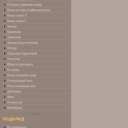
Овчина (лайковая кожа)
Кожа козлика (лайковая кожа)
Кожа оленя А
Кожа оленя С
Замша
Кашемир
Трикотаж
Замша искусственная
Велюр
Трикотаж бархатный
Текстиль
Шерсть (вязаные)
Болонья
Искусственная кожа
Натуральный мех
Искусственный мех
Дубленка
Флис
Полиэстер
Мембрана
ПОДКЛАД
Без подклада