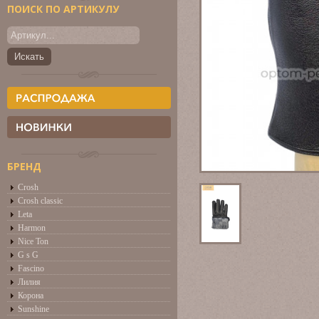
ПОИСК ПО АРТИКУЛУ
БРЕНД
Crosh
Crosh classic
Leta
Harmon
Nice Ton
G s G
Fascino
Лилия
Корона
Sunshine