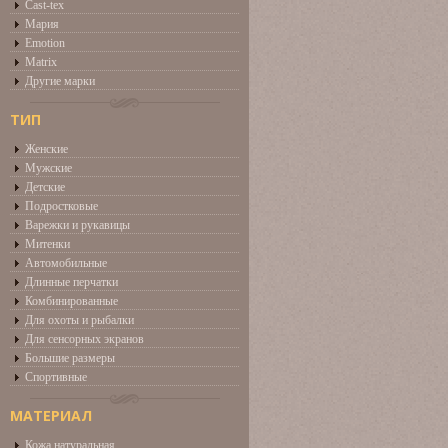
Cast-tex
Мария
Emotion
Matrix
Другие марки
ТИП
Женские
Мужские
Детские
Подростковые
Варежки и рукавицы
Митенки
Автомобильные
Длинные перчатки
Комбинированные
Для охоты и рыбалки
Для сенсорных экранов
Большие размеры
Спортивные
МАТЕРИАЛ
Кожа натуральная