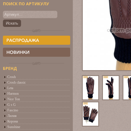
ПОИСК ПО АРТИКУЛУ
БРЕНД
Crosh
Crosh classic
Leta
Harmon
Nice Ton
G s G
Fascino
Лилия
Корона
Sunshine