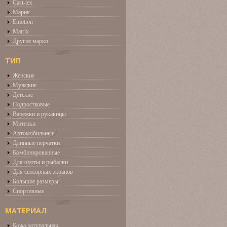
Cast-tex
Мария
Emotion
Matrix
Другие марки
ТИП
Женские
Мужские
Детские
Подростковые
Варежки и рукавицы
Митенки
Автомобильные
Длинные перчатки
Комбинированные
Для охоты и рыбалки
Для сенсорных экранов
Большие размеры
Спортивные
МАТЕРИАЛ
Кожа натуральная