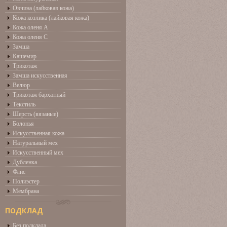
Овчина (лайковая кожа)
Кожа козлика (лайковая кожа)
Кожа оленя А
Кожа оленя С
Замша
Кашемир
Трикотаж
Замша искусственная
Велюр
Трикотаж бархатный
Текстиль
Шерсть (вязаные)
Болонья
Искусственная кожа
Натуральный мех
Искусственный мех
Дубленка
Флис
Полиэстер
Мембрана
ПОДКЛАД
Без подклада