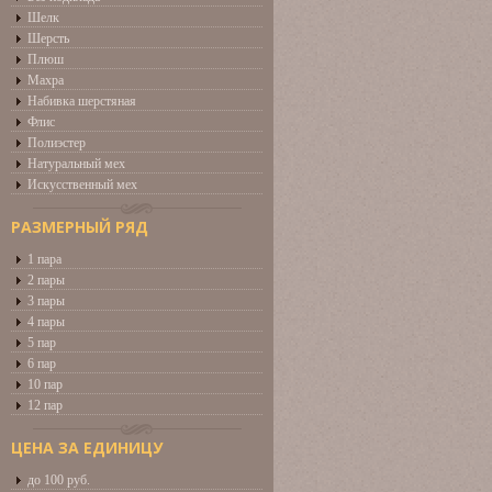
Шелк
Шерсть
Плюш
Махра
Набивка шерстяная
Флис
Полиэстер
Натуральный мех
Искусственный мех
РАЗМЕРНЫЙ РЯД
1 пара
2 пары
3 пары
4 пары
5 пар
6 пар
10 пар
12 пар
ЦЕНА ЗА ЕДИНИЦУ
до 100 руб.