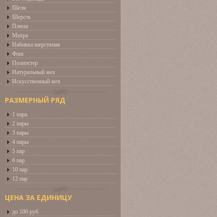
Шелк
Шерсть
Плюш
Махра
Набивка шерстяная
Флис
Полиэстер
Натуральный мех
Искусственный мех
РАЗМЕРНЫЙ РЯД
1 пара
2 пары
3 пары
4 пары
5 пар
6 пар
10 пар
12 пар
ЦЕНА ЗА ЕДИНИЦУ
до 100 руб.