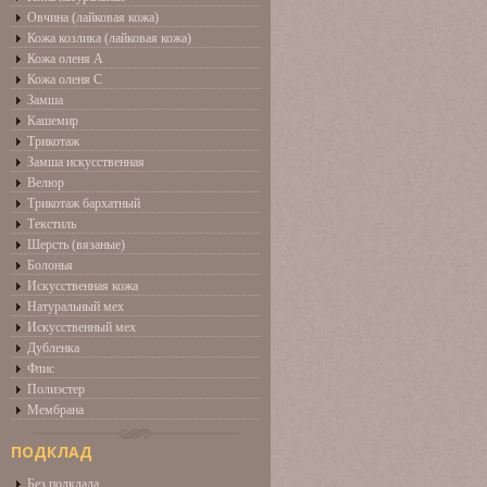
Овчина (лайковая кожа)
Кожа козлика (лайковая кожа)
Кожа оленя А
Кожа оленя С
Замша
Кашемир
Трикотаж
Замша искусственная
Велюр
Трикотаж бархатный
Текстиль
Шерсть (вязаные)
Болонья
Искусственная кожа
Натуральный мех
Искусственный мех
Дубленка
Флис
Полиэстер
Мембрана
ПОДКЛАД
Без подклада