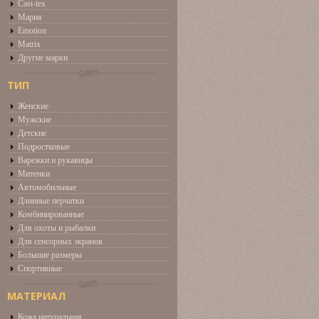
Cast-tex
Мария
Emotion
Matrix
Другие марки
ТИП
Женские
Мужские
Детские
Подростковые
Варежки и рукавицы
Митенки
Автомобильные
Длинные перчатки
Комбинированные
Для охоты и рыбалки
Для сенсорных экранов
Большие размеры
Спортивные
МАТЕРИАЛ
Кожа натуральная