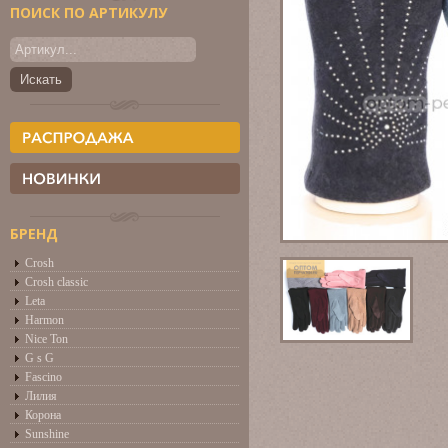
ПОИСК ПО АРТИКУЛУ
БРЕНД
Crosh
Crosh classic
Leta
Harmon
Nice Ton
G s G
Fascino
Лилия
Корона
Sunshine