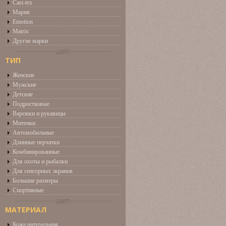
Cast-tex
Мария
Emotion
Matrix
Другие марки
ТИП
Женские
Мужские
Детские
Подростковые
Варежки и рукавицы
Митенки
Автомобильные
Длинные перчатки
Комбинированные
Для охоты и рыбалки
Для сенсорных экранов
Большие размеры
Спортивные
МАТЕРИАЛ
Кожа натуральная