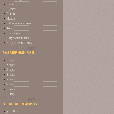
Шелк
Шерсть
Плюш
Махра
Набивка шерстяная
Флис
Полиэстер
Натуральный мех
Искусственный мех
РАЗМЕРНЫЙ РЯД
1 пара
2 пары
3 пары
4 пары
5 пар
6 пар
10 пар
12 пар
ЦЕНА ЗА ЕДИНИЦУ
до 100 руб.