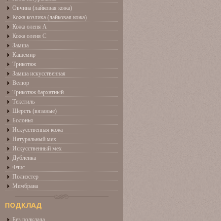
Овчина (лайковая кожа)
Кожа козлика (лайковая кожа)
Кожа оленя А
Кожа оленя С
Замша
Кашемир
Трикотаж
Замша искусственная
Велюр
Трикотаж бархатный
Текстиль
Шерсть (вязаные)
Болонья
Искусственная кожа
Натуральный мех
Искусственный мех
Дубленка
Флис
Полиэстер
Мембрана
ПОДКЛАД
Без подклада