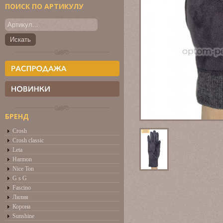
ПОИСК ПО АРТИКУЛУ
БРЕНД
Crosh
Crosh classic
Leta
Harmon
Nice Ton
G s G
Fascino
Лилия
Корона
Sunshine