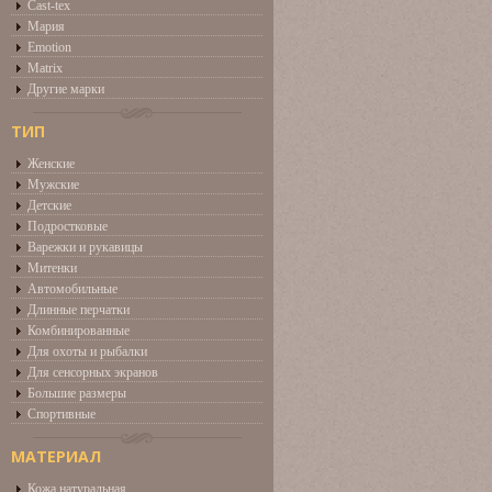
Cast-tex
Мария
Emotion
Matrix
Другие марки
ТИП
Женские
Мужские
Детские
Подростковые
Варежки и рукавицы
Митенки
Автомобильные
Длинные перчатки
Комбинированные
Для охоты и рыбалки
Для сенсорных экранов
Большие размеры
Спортивные
МАТЕРИАЛ
Кожа натуральная