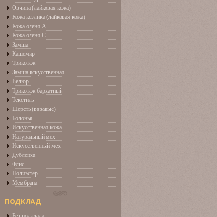
Овчина (лайковая кожа)
Кожа козлика (лайковая кожа)
Кожа оленя А
Кожа оленя С
Замша
Кашемир
Трикотаж
Замша искусственная
Велюр
Трикотаж бархатный
Текстиль
Шерсть (вязаные)
Болонья
Искусственная кожа
Натуральный мех
Искусственный мех
Дубленка
Флис
Полиэстер
Мембрана
ПОДКЛАД
Без подклада