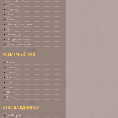
Шелк
Шерсть
Плюш
Махра
Набивка шерстяная
Флис
Полиэстер
Натуральный мех
Искусственный мех
РАЗМЕРНЫЙ РЯД
1 пара
2 пары
3 пары
4 пары
5 пар
6 пар
10 пар
12 пар
ЦЕНА ЗА ЕДИНИЦУ
до 100 руб.