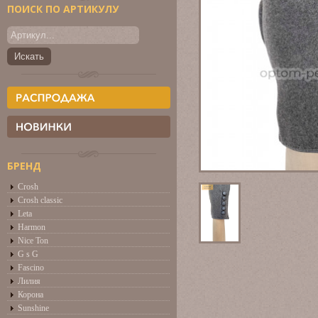
ПОИСК ПО АРТИКУЛУ
БРЕНД
Crosh
Crosh classic
Leta
Harmon
Nice Ton
G s G
Fascino
Лилия
Корона
Sunshine