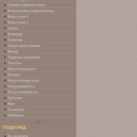
Овчина (лайковая кожа)
Кожа козлика (лайковая кожа)
Кожа оленя А
Кожа оленя С
Замша
Кашемир
Трикотаж
Замша искусственная
Велюр
Трикотаж бархатный
Текстиль
Шерсть (вязаные)
Болонья
Искусственная кожа
Натуральный мех
Искусственный мех
Дубленка
Флис
Полиэстер
Мембрана
ПОДКЛАД
Без подклада