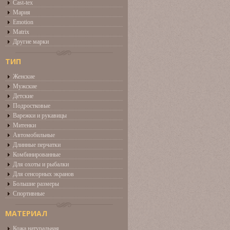
Cast-tex
Мария
Emotion
Matrix
Другие марки
ТИП
Женские
Мужские
Детские
Подростковые
Варежки и рукавицы
Митенки
Автомобильные
Длинные перчатки
Комбинированные
Для охоты и рыбалки
Для сенсорных экранов
Большие размеры
Спортивные
МАТЕРИАЛ
Кожа натуральная