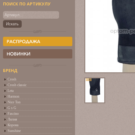
ПОИСК ПО АРТИКУЛУ
БРЕНД
Crosh
Crosh classic
Leta
Harmon
Nice Ton
G s G
Fascino
Лилия
Корона
Sunshine