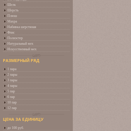
Шелк
Шерсть
Плюш
Махра
Набивка шерстяная
Флис
Полиэстер
Натуральный мех
Искусственный мех
РАЗМЕРНЫЙ РЯД
1 пара
2 пары
3 пары
4 пары
5 пар
6 пар
10 пар
12 пар
ЦЕНА ЗА ЕДИНИЦУ
до 100 руб.