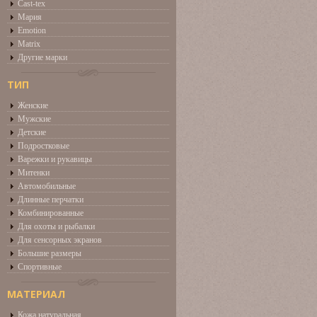
Cast-tex
Мария
Emotion
Matrix
Другие марки
ТИП
Женские
Мужские
Детские
Подростковые
Варежки и рукавицы
Митенки
Автомобильные
Длинные перчатки
Комбинированные
Для охоты и рыбалки
Для сенсорных экранов
Большие размеры
Спортивные
МАТЕРИАЛ
Кожа натуральная