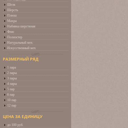
Шелк
Шерсть
Плюш
Махра
Набивка шерстяная
Флис
Полиэстер
Натуральный мех
Искусственный мех
РАЗМЕРНЫЙ РЯД
1 пара
2 пары
3 пары
4 пары
5 пар
6 пар
10 пар
12 пар
ЦЕНА ЗА ЕДИНИЦУ
до 100 руб.