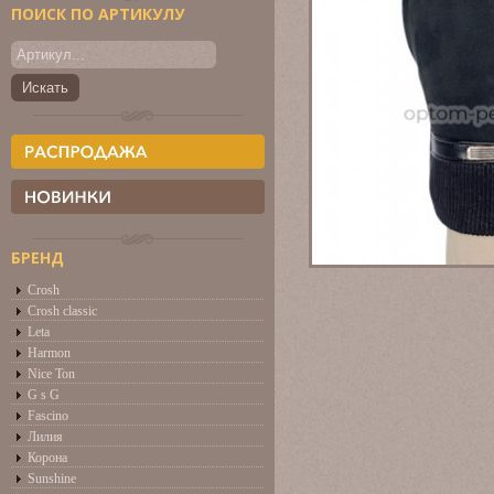
ПОИСК ПО АРТИКУЛУ
БРЕНД
Crosh
Crosh classic
Leta
Harmon
Nice Ton
G s G
Fascino
Лилия
Корона
Sunshine