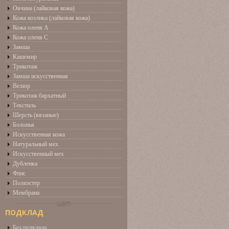
Овчина (лайковая кожа)
Кожа козлика (лайковая кожа)
Кожа оленя А
Кожа оленя С
Замша
Кашемир
Трикотаж
Замша искусственная
Велюр
Трикотаж бархатный
Текстиль
Шерсть (вязаные)
Болонья
Искусственная кожа
Натуральный мех
Искусственный мех
Дубленка
Флис
Полиэстер
Мембрана
ПОДКЛАД
Без подклада