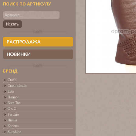
ПОИСК ПО АРТИКУЛУ
БРЕНД
Crosh
Crosh classic
Leta
Harmon
Nice Ton
G s G
Fascino
Лилия
Корона
Sunshine