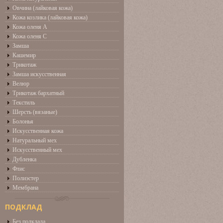
Овчина (лайковая кожа)
Кожа козлика (лайковая кожа)
Кожа оленя А
Кожа оленя С
Замша
Кашемир
Трикотаж
Замша искусственная
Велюр
Трикотаж бархатный
Текстиль
Шерсть (вязаные)
Болонья
Искусственная кожа
Натуральный мех
Искусственный мех
Дубленка
Флис
Полиэстер
Мембрана
ПОДКЛАД
Без подклада