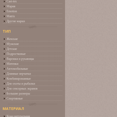
Cast-tex
Мария
Emotion
Matrix
Другие марки
ТИП
Женские
Мужские
Детские
Подростковые
Варежки и рукавицы
Митенки
Автомобильные
Длинные перчатки
Комбинированные
Для охоты и рыбалки
Для сенсорных экранов
Большие размеры
Спортивные
МАТЕРИАЛ
Кожа натуральная