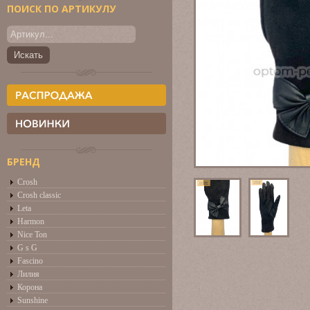
ПОИСК ПО АРТИКУЛУ
БРЕНД
Crosh
Crosh classic
Leta
Harmon
Nice Ton
G s G
Fascino
Лилия
Корона
Sunshine