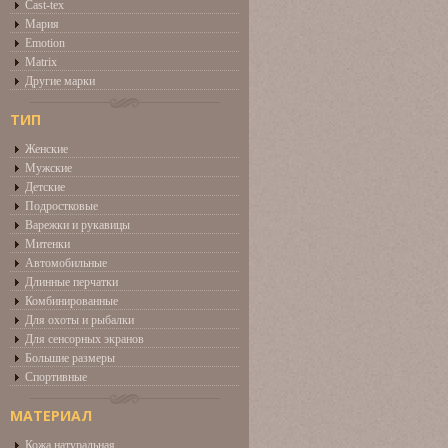
Cast-tex
Мария
Emotion
Matrix
Другие марки
ТИП
Женские
Мужские
Детские
Подростковые
Варежки и рукавицы
Митенки
Автомобильные
Длинные перчатки
Комбинированные
Для охоты и рыбалки
Для сенсорных экранов
Большие размеры
Спортивные
МАТЕРИАЛ
Кожа натуральная