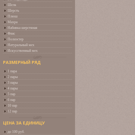
Шелк
Шерсть
Плюш
Махра
Набивка шерстяная
Флис
Полиэстер
Натуральный мех
Искусственный мех
РАЗМЕРНЫЙ РЯД
1 пара
2 пары
3 пары
4 пары
5 пар
6 пар
10 пар
12 пар
ЦЕНА ЗА ЕДИНИЦУ
до 100 руб.