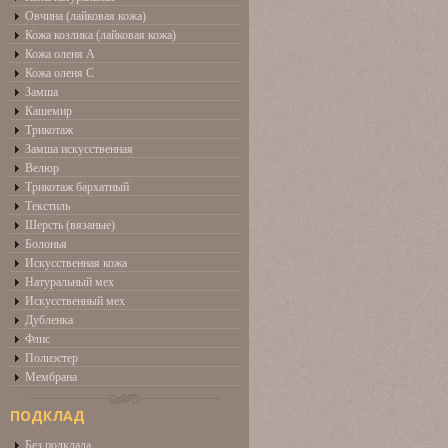
Овчина (лайковая кожа)
Кожа козлика (лайковая кожа)
Кожа оленя А
Кожа оленя С
Замша
Кашемир
Трикотаж
Замша искусственная
Велюр
Трикотаж бархатный
Текстиль
Шерсть (вязаные)
Болонья
Искусственная кожа
Натуральный мех
Искусственный мех
Дубленка
Флис
Полиэстер
Мембрана
ПОДКЛАД
Без подклада