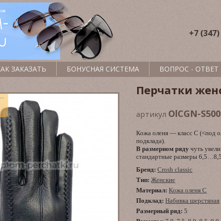
+7 (347)
КАК ЗАКАЗАТЬ
БОНУСНАЯ СИСТЕМА
ВОПРОС - ОТВЕТ
Перчатки жен
OlCGN-S500
артикул
Кожа оленя — класс C (<под о
подклада).
В размерном ряду
чуть увел
стандартные размеры 6,5…8,5
Бренд:
Crosh classic
Тип:
Женские
Материал:
Кожа оленя С
Подклад:
Набивка шерстяная
Размерный ряд:
5