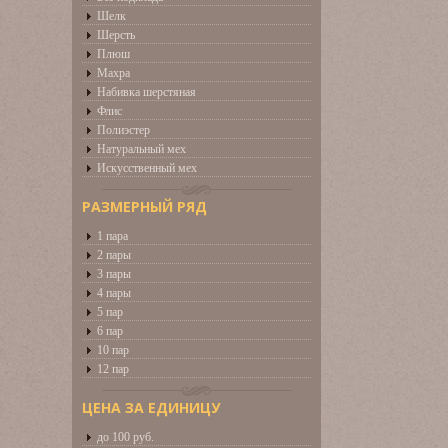
Шелк
Шерсть
Плюш
Махра
Набивка шерстяная
Флис
Полиэстер
Натуральный мех
Искусственный мех
РАЗМЕРНЫЙ РЯД
1 пара
2 пары
3 пары
4 пары
5 пар
6 пар
10 пар
12 пар
ЦЕНА ЗА ЕДИНИЦУ
до 100 руб.