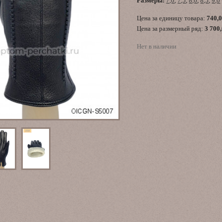
Размеры:
7,0
,
7,5
,
8,0
,
8,5
,
9,0
Цена за единицу товара:
740,
Цена за размерный ряд:
3 700
Нет в наличии