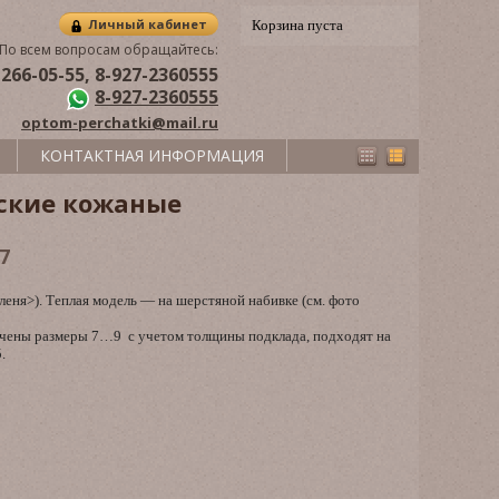
Личный кабинет
Корзина пуста
По всем вопросам обращайтесь:
 266-05-55, 8-927-2360555
8-927-2360555
optom-perchatki@mail.ru
КОНТАКТНАЯ ИНФОРМАЦИЯ
ские кожаные
7
леня>). Теплая модель — на шерстяной набивке (см. фото
ичены размеры 7…9 с учетом толщины подклада, подходят на
.