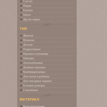
Cast-tex
Мария
Emotion
Matrix
Другие марки
ТИП
Женские
Мужские
Детские
Подростковые
Варежки и рукавицы
Митенки
Автомобильные
Длинные перчатки
Комбинированные
Для охоты и рыбалки
Для сенсорных экранов
Большие размеры
Спортивные
МАТЕРИАЛ
Кожа натуральная