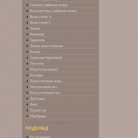
Овчина (лайковая кожа)
Кожа козлика (лайковая кожа)
Кожа оленя А
Кожа оленя С
Замша
Кашемир
Трикотаж
Замша искусственная
Велюр
Трикотаж бархатный
Текстиль
Шерсть (вязаные)
Болонья
Искусственная кожа
Натуральный мех
Искусственный мех
Дубленка
Флис
Полиэстер
Мембрана
ПОДКЛАД
Без подклада