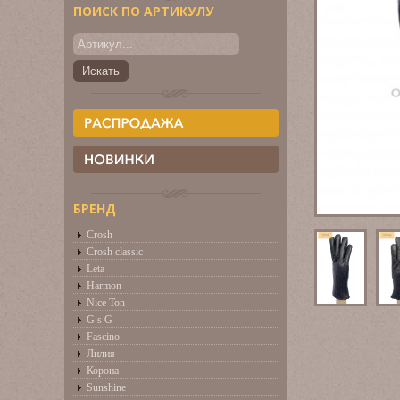
ПОИСК ПО АРТИКУЛУ
БРЕНД
Crosh
Crosh classic
Leta
Harmon
Nice Ton
G s G
Fascino
Лилия
Корона
Sunshine