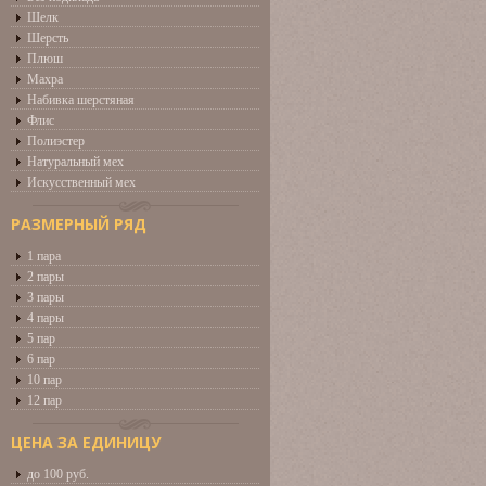
Шелк
Шерсть
Плюш
Махра
Набивка шерстяная
Флис
Полиэстер
Натуральный мех
Искусственный мех
РАЗМЕРНЫЙ РЯД
1 пара
2 пары
3 пары
4 пары
5 пар
6 пар
10 пар
12 пар
ЦЕНА ЗА ЕДИНИЦУ
до 100 руб.