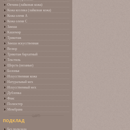
Овчина (лайковая кожа)
Кожа козлика (лайковая кожа)
Кожа оленя А
Кожа оленя С
Замша
Кашемир
Трикотаж
Замша искусственная
Велюр
Трикотаж бархатный
Текстиль
Шерсть (вязаные)
Болонья
Искусственная кожа
Натуральный мех
Искусственный мех
Дубленка
Флис
Полиэстер
Мембрана
ПОДКЛАД
Без подклада