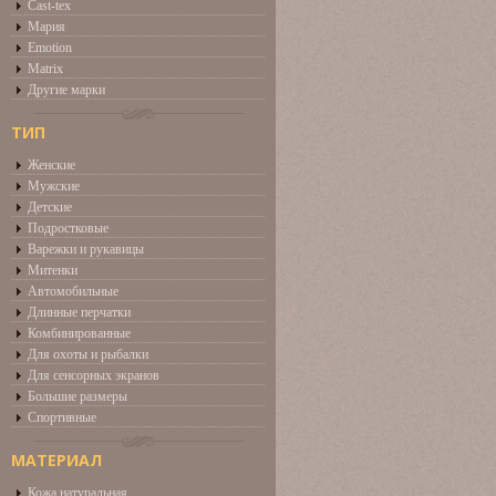
Cast-tex
Мария
Emotion
Matrix
Другие марки
ТИП
Женские
Мужские
Детские
Подростковые
Варежки и рукавицы
Митенки
Автомобильные
Длинные перчатки
Комбинированные
Для охоты и рыбалки
Для сенсорных экранов
Большие размеры
Спортивные
МАТЕРИАЛ
Кожа натуральная