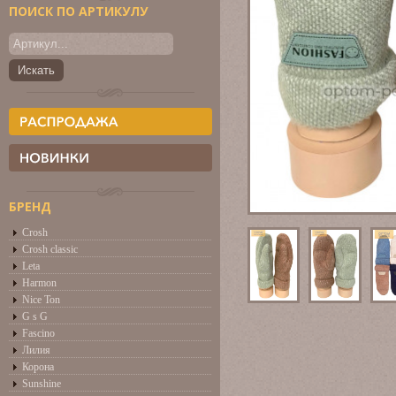
ПОИСК ПО АРТИКУЛУ
БРЕНД
Crosh
Crosh classic
Leta
Harmon
Nice Ton
G s G
Fascino
Лилия
Корона
Sunshine