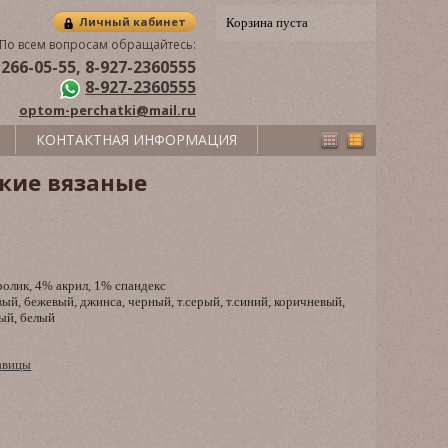
Личный кабинет
Корзина пуста
По всем вопросам обращайтесь:
 266-05-55, 8-927-2360555
8-927-2360555
optom-perchatki@mail.ru
КОНТАКТНАЯ ИНФОРМАЦИЯ
кие вязаные
олик, 4% акрил, 1% спандекс
ый, бежевый, джинса, черный, т.серый, т.синий, коричневый,
рый, белый
авицы