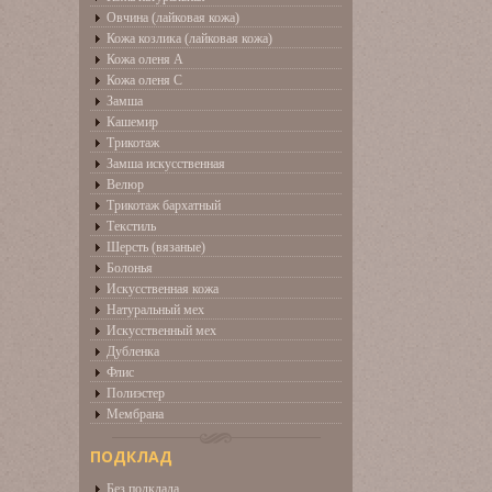
Овчина (лайковая кожа)
Кожа козлика (лайковая кожа)
Кожа оленя А
Кожа оленя С
Замша
Кашемир
Трикотаж
Замша искусственная
Велюр
Трикотаж бархатный
Текстиль
Шерсть (вязаные)
Болонья
Искусственная кожа
Натуральный мех
Искусственный мех
Дубленка
Флис
Полиэстер
Мембрана
ПОДКЛАД
Без подклада