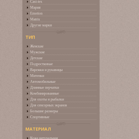
Cast-tex
Мария
Emotion
Matrix
Другие марки
ТИП
Женские
Мужские
Детские
Подростковые
Варежки и рукавицы
Митенки
Автомобильные
Длинные перчатки
Комбинированные
Для охоты и рыбалки
Для сенсорных экранов
Большие размеры
Спортивные
МАТЕРИАЛ
Кожа натуральная