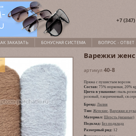
+7 (347)
КАК ЗАКАЗАТЬ
БОНУСНАЯ СИСТЕМА
ВОПРОС - ОТВЕТ
Варежки женс
40-8
артикул
Пряжа с пушистым ворсом.
Состав:
75% норковая, 20% кр
Цвета в упаковке:
пыль.розов
розовый, т.коричневый, св.се
Бренд:
Лилия
Тип:
Женские
,
Варежки и рук
Материал:
Шерсть (вязаные)
Подклад:
Без подклада
Размерный ряд:
12