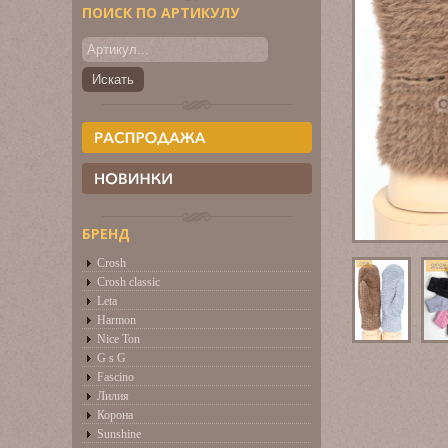
ПОИСК ПО АРТИКУЛУ
БРЕНД
Crosh
Crosh classic
Leta
Harmon
Nice Ton
G s G
Fascino
Лилия
Корона
Sunshine