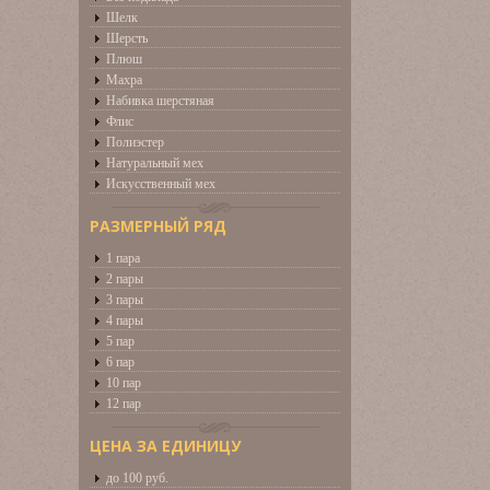
Шелк
Шерсть
Плюш
Махра
Набивка шерстяная
Флис
Полиэстер
Натуральный мех
Искусственный мех
РАЗМЕРНЫЙ РЯД
1 пара
2 пары
3 пары
4 пары
5 пар
6 пар
10 пар
12 пар
ЦЕНА ЗА ЕДИНИЦУ
до 100 руб.