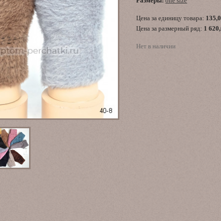
Размеры:
one size
Цена за единицу товара:
135,
Цена за размерный ряд:
1 620
Нет в наличии