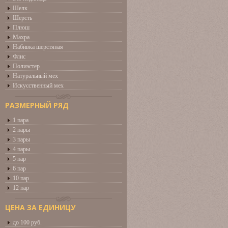
Шелк
Шерсть
Плюш
Махра
Набивка шерстяная
Флис
Полиэстер
Натуральный мех
Искусственный мех
РАЗМЕРНЫЙ РЯД
1 пара
2 пары
3 пары
4 пары
5 пар
6 пар
10 пар
12 пар
ЦЕНА ЗА ЕДИНИЦУ
до 100 руб.