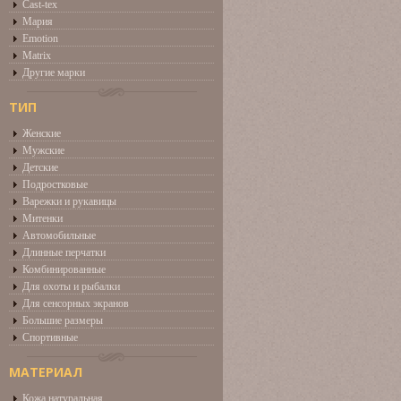
Cast-tex
Мария
Emotion
Matrix
Другие марки
ТИП
Женские
Мужские
Детские
Подростковые
Варежки и рукавицы
Митенки
Автомобильные
Длинные перчатки
Комбинированные
Для охоты и рыбалки
Для сенсорных экранов
Большие размеры
Спортивные
МАТЕРИАЛ
Кожа натуральная