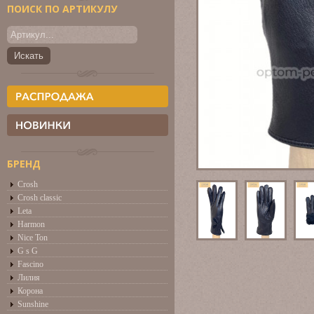
ПОИСК ПО АРТИКУЛУ
БРЕНД
Crosh
Crosh classic
Leta
Harmon
Nice Ton
G s G
Fascino
Лилия
Корона
Sunshine