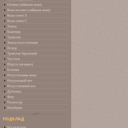
Овчина (лайковая кожа)
Кожа козлика (лайковая кожа)
Кожа оленя А
Кожа оленя С
Замша
Кашемир
Трикотаж
Замша искусственная
Велюр
Трикотаж бархатный
Текстиль
Шерсть (вязаные)
Болонья
Искусственная кожа
Натуральный мех
Искусственный мех
Дубленка
Флис
Полиэстер
Мембрана
ПОДКЛАД
Без подклада