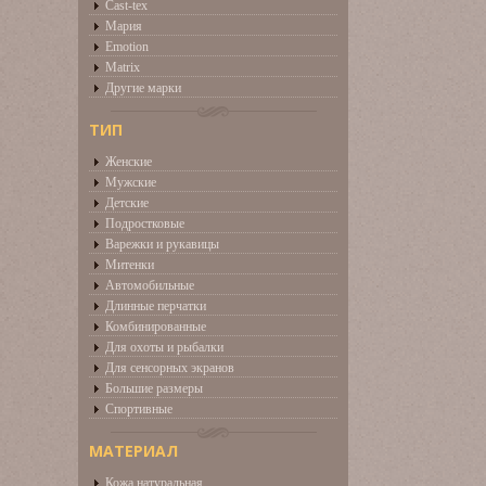
Cast-tex
Мария
Emotion
Matrix
Другие марки
ТИП
Женские
Мужские
Детские
Подростковые
Варежки и рукавицы
Митенки
Автомобильные
Длинные перчатки
Комбинированные
Для охоты и рыбалки
Для сенсорных экранов
Большие размеры
Спортивные
МАТЕРИАЛ
Кожа натуральная