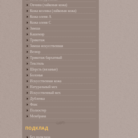
Овчина (лайковая кожа)
Кожа козлика (лайковая кожа)
Кожа оленя А
Кожа оленя С
Замша
Кашемир
Трикотаж
Замша искусственная
Велюр
Трикотаж бархатный
Текстиль
Шерсть (вязаные)
Болонья
Искусственная кожа
Натуральный мех
Искусственный мех
Дубленка
Флис
Полиэстер
Мембрана
ПОДКЛАД
Без подклада