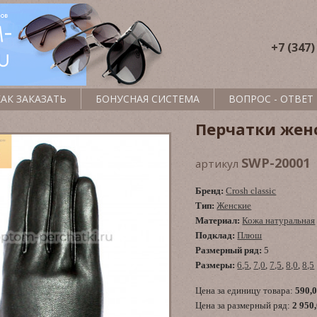
+7 (347)
КАК ЗАКАЗАТЬ
БОНУСНАЯ СИСТЕМА
ВОПРОС - ОТВЕТ
Перчатки жен
SWP-20001
артикул
Бренд:
Crosh classic
Тип:
Женские
Материал:
Кожа натуральная
Подклад:
Плюш
Размерный ряд:
5
Размеры:
6,5
,
7,0
,
7,5
,
8,0
,
8,5
Цена за единицу товара:
590,
Цена за размерный ряд:
2 950