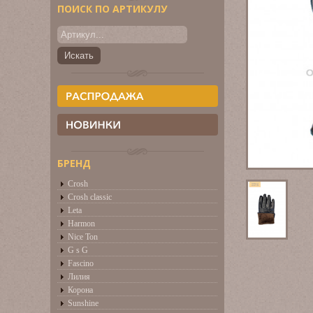
ПОИСК ПО АРТИКУЛУ
БРЕНД
Crosh
Crosh classic
Leta
Harmon
Nice Ton
G s G
Fascino
Лилия
Корона
Sunshine