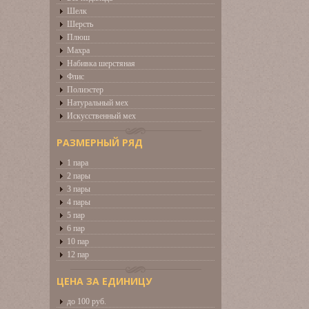
Шелк
Шерсть
Плюш
Махра
Набивка шерстяная
Флис
Полиэстер
Натуральный мех
Искусственный мех
РАЗМЕРНЫЙ РЯД
1 пара
2 пары
3 пары
4 пары
5 пар
6 пар
10 пар
12 пар
ЦЕНА ЗА ЕДИНИЦУ
до 100 руб.