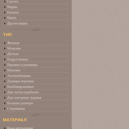
Cast-tex
Мария
Emotion
Matrix
Другие марки
ТИП
Женские
Мужские
Детские
Подростковые
Варежки и рукавицы
Митенки
Автомобильные
Длинные перчатки
Комбинированные
Для охоты и рыбалки
Для сенсорных экранов
Большие размеры
Спортивные
МАТЕРИАЛ
Кожа натуральная