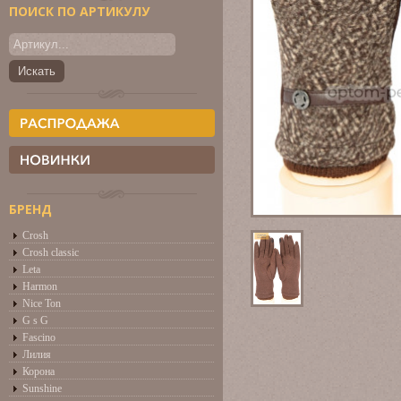
ПОИСК ПО АРТИКУЛУ
БРЕНД
Crosh
Crosh classic
Leta
Harmon
Nice Ton
G s G
Fascino
Лилия
Корона
Sunshine