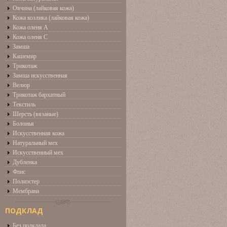
Овчина (лайковая кожа)
Кожа козлика (лайковая кожа)
Кожа оленя А
Кожа оленя С
Замша
Кашемир
Трикотаж
Замша искусственная
Велюр
Трикотаж бархатный
Текстиль
Шерсть (вязаные)
Болонья
Искусственная кожа
Натуральный мех
Искусственный мех
Дубленка
Флис
Полиэстер
Мембрана
ПОДКЛАД
Без подклада