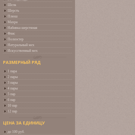
Шелк
Шерсть
Плюш
Махра
Набивка шерстяная
Флис
Полиэстер
Натуральный мех
Искусственный мех
РАЗМЕРНЫЙ РЯД
1 пара
2 пары
3 пары
4 пары
5 пар
6 пар
10 пар
12 пар
ЦЕНА ЗА ЕДИНИЦУ
до 100 руб.