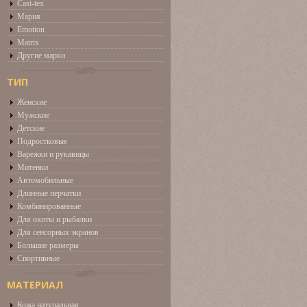
Cast-tex
Мария
Emotion
Matrix
Другие марки
ТИП
Женские
Мужские
Детские
Подростковые
Варежки и рукавицы
Митенки
Автомобильные
Длинные перчатки
Комбинированные
Для охоты и рыбалки
Для сенсорных экранов
Большие размеры
Спортивные
МАТЕРИАЛ
Кожа натуральная