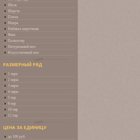
Шелк
Шерсть
Плюш
Махра
Набивка шерстяная
Флис
Полиэстер
Натуральный мех
Искусственный мех
РАЗМЕРНЫЙ РЯД
1 пара
2 пары
3 пары
4 пары
5 пар
6 пар
10 пар
12 пар
ЦЕНА ЗА ЕДИНИЦУ
до 100 руб.