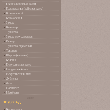
Овчина (лайковая кожа)
Кожа козлика (лайковая кожа)
Кожа оленя А
Кожа оленя С
Замша
Кашемир
Трикотаж
Замша искусственная
Велюр
Трикотаж бархатный
Текстиль
Шерсть (вязаные)
Болонья
Искусственная кожа
Натуральный мех
Искусственный мех
Дубленка
Флис
Полиэстер
Мембрана
ПОДКЛАД
Без подклада