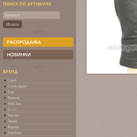
ПОИСК ПО АРТИКУЛУ
БРЕНД
Crosh
Crosh classic
Leta
Harmon
Nice Ton
G s G
Fascino
Лилия
Корона
Sunshine