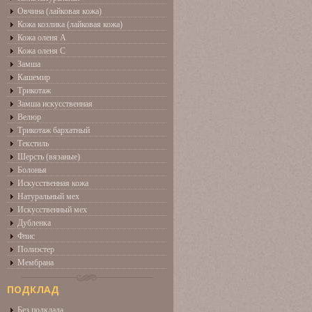
Овчина (лайковая кожа)
Кожа козлика (лайковая кожа)
Кожа оленя А
Кожа оленя С
Замша
Кашемир
Трикотаж
Замша искусственная
Велюр
Трикотаж бархатный
Текстиль
Шерсть (вязаные)
Болонья
Искусственная кожа
Натуральный мех
Искусственный мех
Дубленка
Флис
Полиэстер
Мембрана
ПОДКЛАД
Без подклада