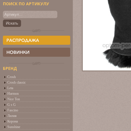
ПОИСК ПО АРТИКУЛУ
БРЕНД
Crosh
Crosh classic
Leta
Harmon
Nice Ton
G s G
Fascino
Лилия
Корона
Sunshine