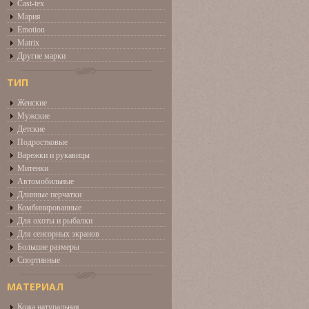
Cast-tex
Мария
Emotion
Matrix
Другие марки
ТИП
Женские
Мужские
Детские
Подростковые
Варежки и рукавицы
Митенки
Автомобильные
Длинные перчатки
Комбинированные
Для охоты и рыбалки
Для сенсорных экранов
Большие размеры
Спортивные
МАТЕРИАЛ
Кожа натуральная