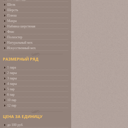
Шелк
Шерсть
Плюш
Махра
Набивка шерстяная
Флис
Полиэстер
Натуральный мех
Искусственный мех
РАЗМЕРНЫЙ РЯД
1 пара
2 пары
3 пары
4 пары
5 пар
6 пар
10 пар
12 пар
ЦЕНА ЗА ЕДИНИЦУ
до 100 руб.