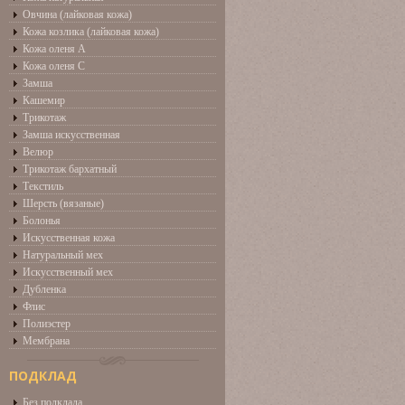
Овчина (лайковая кожа)
Кожа козлика (лайковая кожа)
Кожа оленя А
Кожа оленя С
Замша
Кашемир
Трикотаж
Замша искусственная
Велюр
Трикотаж бархатный
Текстиль
Шерсть (вязаные)
Болонья
Искусственная кожа
Натуральный мех
Искусственный мех
Дубленка
Флис
Полиэстер
Мембрана
ПОДКЛАД
Без подклада