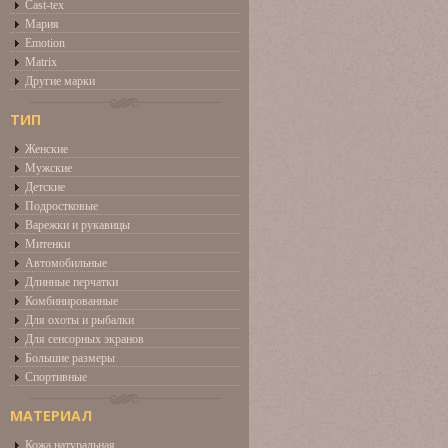
Cast-tex
Мария
Emotion
Matrix
Другие марки
ТИП
Женские
Мужские
Детские
Подростковые
Варежки и рукавицы
Митенки
Автомобильные
Длинные перчатки
Комбинированные
Для охоты и рыбалки
Для сенсорных экранов
Большие размеры
Спортивные
МАТЕРИАЛ
Кожа натуральная