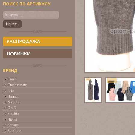
ПОИСК ПО АРТИКУЛУ
БРЕНД
Crosh
Crosh classic
Leta
Harmon
Nice Ton
G s G
Fascino
Лилия
Корона
Sunshine