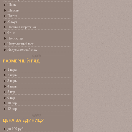
Шелк
Шерсть
Плюш
Махра
Набивка шерстяная
Флис
Полиэстер
Натуральный мех
Искусственный мех
РАЗМЕРНЫЙ РЯД
1 пара
2 пары
3 пары
4 пары
5 пар
6 пар
10 пар
12 пар
ЦЕНА ЗА ЕДИНИЦУ
до 100 руб.