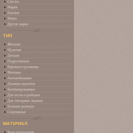
Cast-tex
Мария
Emotion
Matrix
Другие марки
ТИП
Женские
Мужские
Детские
Подростковые
Варежки и рукавицы
Митенки
Автомобильные
Длинные перчатки
Комбинированные
Для охоты и рыбалки
Для сенсорных экранов
Большие размеры
Спортивные
МАТЕРИАЛ
Кожа натуральная