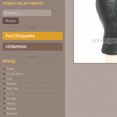
ПОИСК ПО АРТИКУЛУ
БРЕНД
Crosh
Crosh classic
Leta
Harmon
Nice Ton
G s G
Fascino
Лилия
Корона
Sunshine