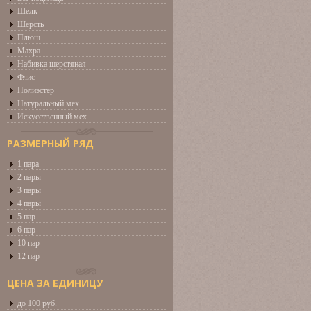
Шелк
Шерсть
Плюш
Махра
Набивка шерстяная
Флис
Полиэстер
Натуральный мех
Искусственный мех
РАЗМЕРНЫЙ РЯД
1 пара
2 пары
3 пары
4 пары
5 пар
6 пар
10 пар
12 пар
ЦЕНА ЗА ЕДИНИЦУ
до 100 руб.