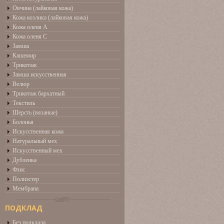
Овчина (лайковая кожа)
Кожа козлика (лайковая кожа)
Кожа оленя А
Кожа оленя С
Замша
Кашемир
Трикотаж
Замша искусственная
Велюр
Трикотаж бархатный
Текстиль
Шерсть (вязаные)
Болонья
Искусственная кожа
Натуральный мех
Искусственный мех
Дубленка
Флис
Полиэстер
Мембрана
ПОДКЛАД
Без подклада