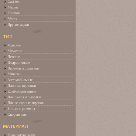
Cast-tex
Мария
Emotion
Matrix
Другие марки
ТИП
Женские
Мужские
Детские
Подростковые
Варежки и рукавицы
Митенки
Автомобильные
Длинные перчатки
Комбинированные
Для охоты и рыбалки
Для сенсорных экранов
Большие размеры
Спортивные
МАТЕРИАЛ
Кожа натуральная