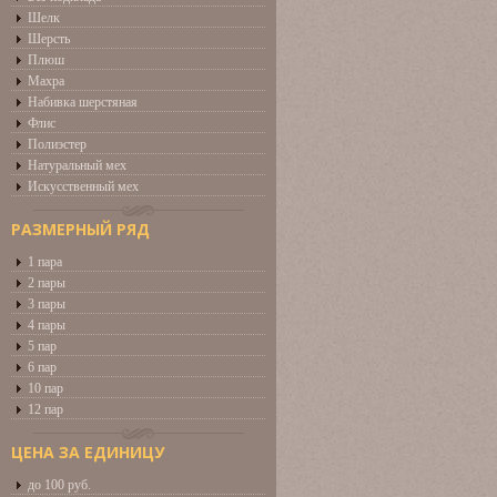
Шелк
Шерсть
Плюш
Махра
Набивка шерстяная
Флис
Полиэстер
Натуральный мех
Искусственный мех
РАЗМЕРНЫЙ РЯД
1 пара
2 пары
3 пары
4 пары
5 пар
6 пар
10 пар
12 пар
ЦЕНА ЗА ЕДИНИЦУ
до 100 руб.