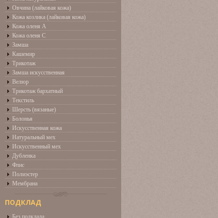
Овчина (лайковая кожа)
Кожа козлика (лайковая кожа)
Кожа оленя А
Кожа оленя С
Замша
Кашемир
Трикотаж
Замша искусственная
Велюр
Трикотаж бархатный
Текстиль
Шерсть (вязаные)
Болонья
Искусственная кожа
Натуральный мех
Искусственный мех
Дубленка
Флис
Полиэстер
Мембрана
ПОДКЛАД
Без подклада