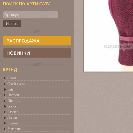
ПОИСК ПО АРТИКУЛУ
БРЕНД
Crosh
Crosh classic
Leta
Harmon
Nice Ton
G s G
Fascino
Лилия
Корона
Sunshine