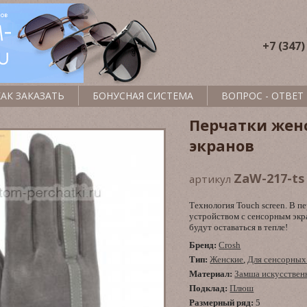
+7 (347)
КАК ЗАКАЗАТЬ
БОНУСНАЯ СИСТЕМА
ВОПРОС - ОТВЕТ
Перчатки жен
экранов
ZaW-217-ts 
артикул
Технология Touch screen. В 
устройством с сенсорным экр
будут оставаться в тепле!
Бренд:
Crosh
Тип:
Женские
,
Для сенсорных
Материал:
Замша искусствен
Подклад:
Плюш
Размерный ряд:
5