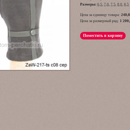
Размеры:
6,5
,
7,0
,
7,5
,
8,0
,
8,5
Цена за единицу товара:
240,
Цена за размерный ряд:
1 200
Поместить в корзину