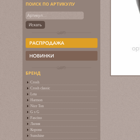
ПОИСК ПО АРТИКУЛУ
БРЕНД
Crosh
Crosh classic
Leta
Harmon
Nice Ton
G s G
Fascino
Лилия
Корона
Sunshine