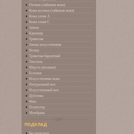
Овчина (лайковая кожа)
Кожа козлика (лайковая кожа)
Кожа оленя А
Кожа оленя С
Замша
Кашемир
Трикотаж
Замша искусственная
Велюр
Трикотаж бархатный
Текстиль
Шерсть (вязаные)
Болонья
Искусственная кожа
Натуральный мех
Искусственный мех
Дубленка
Флис
Полиэстер
Мембрана
ПОДКЛАД
Без подклада