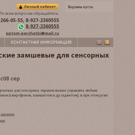
Личный кабинет
Корзина пуста
По всем вопросам обращайтесь:
 266-05-55, 8-927-2360555
8-927-2360555
optom-perchatki@mail.ru
КОНТАКТНАЯ ИНФОРМАЦИЯ
ские замшевые для сенсорных
c08 сер
перчатках для сенсорных экранов можно управлять любым
аном (смартфоном, планшетом и др.гаджетом), и при этом руки
 экранов
ная