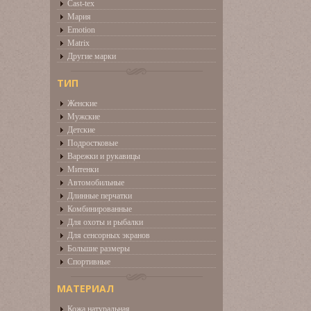
Cast-tex
Мария
Emotion
Matrix
Другие марки
ТИП
Женские
Мужские
Детские
Подростковые
Варежки и рукавицы
Митенки
Автомобильные
Длинные перчатки
Комбинированные
Для охоты и рыбалки
Для сенсорных экранов
Большие размеры
Спортивные
МАТЕРИАЛ
Кожа натуральная