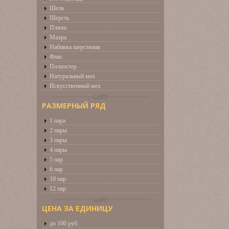
Шелк
Шерсть
Плюш
Махра
Набивка шерстяная
Флис
Полиэстер
Натуральный мех
Искусственный мех
РАЗМЕРНЫЙ РЯД
1 пара
2 пары
3 пары
4 пары
5 пар
6 пар
10 пар
12 пар
ЦЕНА ЗА ЕДИНИЦУ
до 100 руб.