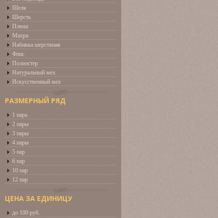
Шелк
Шерсть
Плюш
Махра
Набивка шерстяная
Флис
Полиэстер
Натуральный мех
Искусственный мех
РАЗМЕРНЫЙ РЯД
1 пара
2 пары
3 пары
4 пары
5 пар
6 пар
10 пар
12 пар
ЦЕНА ЗА ЕДИНИЦУ
до 100 руб.