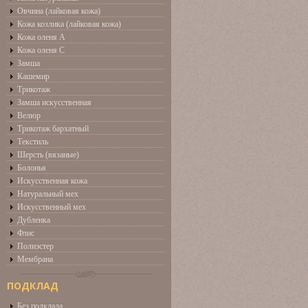
Овчина (лайковая кожа)
Кожа козлика (лайковая кожа)
Кожа оленя А
Кожа оленя С
Замша
Кашемир
Трикотаж
Замша искусственная
Велюр
Трикотаж бархатный
Текстиль
Шерсть (вязаные)
Болонья
Искусственная кожа
Натуральный мех
Искусственный мех
Дубленка
Флис
Полиэстер
Мембрана
ПОДКЛАД
Без подклада