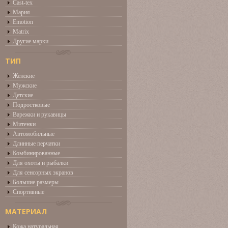
Cast-tex
Мария
Emotion
Matrix
Другие марки
ТИП
Женские
Мужские
Детские
Подростковые
Варежки и рукавицы
Митенки
Автомобильные
Длинные перчатки
Комбинированные
Для охоты и рыбалки
Для сенсорных экранов
Большие размеры
Спортивные
МАТЕРИАЛ
Кожа натуральная