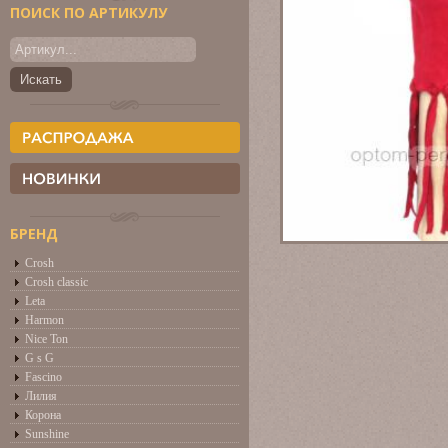
ПОИСК ПО АРТИКУЛУ
БРЕНД
Crosh
Crosh classic
Leta
Harmon
Nice Ton
G s G
Fascino
Лилия
Корона
Sunshine