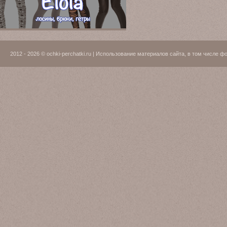
2012 - 2026 © ochki-perchatki.ru | Использование материалов сайта, в том числ