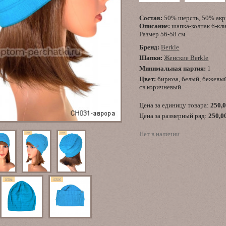
Состав:
50% шерсть, 50% акр
Описание:
шапка-колпак 6-кл
Размер 56-58 см.
Бренд:
Berkle
Шапки:
Женские Berkle
Минимальная партия:
1
Цвет:
бирюза, белый, бежевый
св.коричневый
Цена за единицу товара:
250,
Цена за размерный ряд:
250,0
Нет в наличии