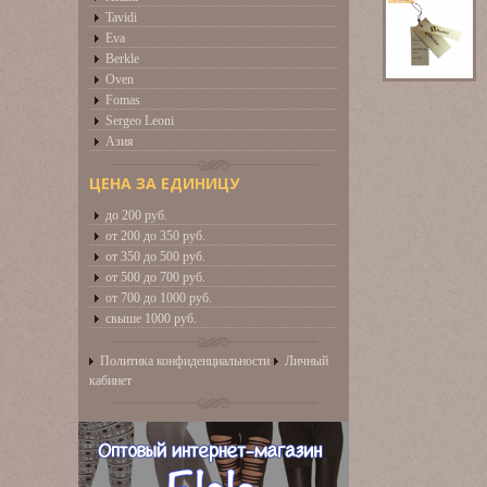
Tavidi
Eva
Berkle
Oven
Fomas
Sergeo Leoni
Азия
ЦЕНА ЗА ЕДИНИЦУ
до 200 руб.
от 200 до 350 руб.
от 350 до 500 руб.
от 500 до 700 руб.
от 700 до 1000 руб.
свыше 1000 руб.
Политика конфиденциальности
Личный
кабинет