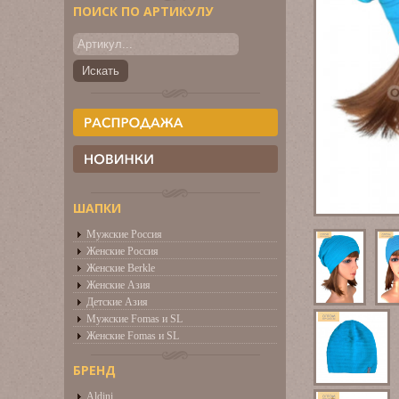
ПОИСК ПО АРТИКУЛУ
ШАПКИ
Мужские Россия
Женские Россия
Женские Berkle
Женские Азия
Детские Азия
Мужские Fomas и SL
Женские Fomas и SL
БРЕНД
Aldini