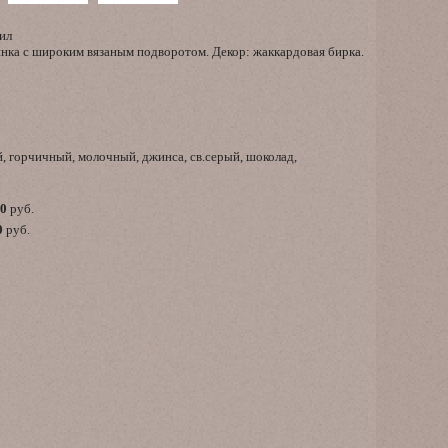
ил
инка с широким вязаным подворотом. Декор: жаккардовая бирка.
, горчичный, молочный, джинса, св.серый, шоколад,
00
руб.
0
руб.