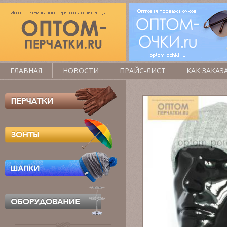
ГЛАВНАЯ
НОВОСТИ
ПРАЙС-ЛИСТ
КАК ЗАКАЗ