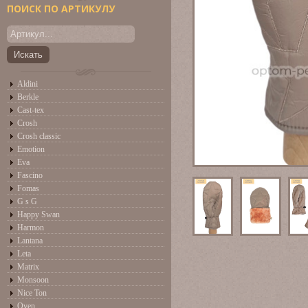
ПОИСК ПО АРТИКУЛУ
Aldini
Berkle
Cast-tex
Crosh
Crosh classic
Emotion
Eva
Fascino
Fomas
G s G
Happy Swan
Harmon
Lantana
Leta
Matrix
Monsoon
Nice Ton
Oven