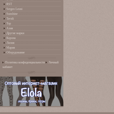
RST
Sergeo Leoni
Sunshine
Tavidi
Top
Азия
Другие марки
Корона
Лилия
Мария
Оборудование
Политика конфиденциальности
Личный
кабинет