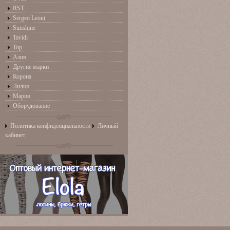
RST
Sergeo Leoni
Sunshine
Tavidi
Top
Азия
Другие марки
Корона
Лилия
Мария
Оборудование
Политика конфиденциальности
Личный
кабинет