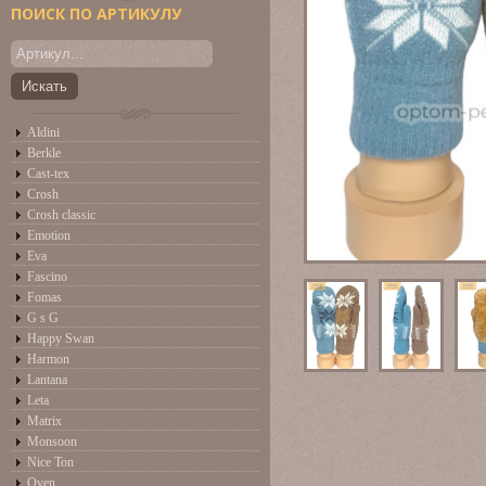
ПОИСК ПО АРТИКУЛУ
Aldini
Berkle
Cast-tex
Crosh
Crosh classic
Emotion
Eva
Fascino
Fomas
G s G
Happy Swan
Harmon
Lantana
Leta
Matrix
Monsoon
Nice Ton
Oven