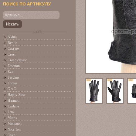
ПОИСК ПО АРТИКУЛУ
Aldini
Berkle
Cast-tex
Crosh
Crosh classic
Emotion
Eva
Fascino
Fomas
G s G
Happy Swan
Harmon
Lantana
Leta
Matrix
Monsoon
Nice Ton
Oven