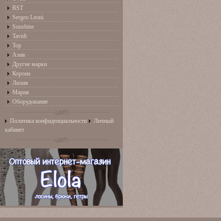
RST
Sergeo Leoni
Sunshine
Tavidi
Top
Азия
Другие марки
Корона
Лилия
Мария
Оборудование
Политика конфиденциальности
Личный
кабинет