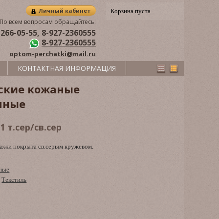
Личный кабинет
Корзина пуста
По всем вопросам обращайтесь:
 266-05-55, 8-927-2360555
8-927-2360555
optom-perchatki@mail.ru
КОНТАКТНАЯ ИНФОРМАЦИЯ
ские кожаные
нные
1 т.сер/св.сер
кожи покрыта св.серым кружевом.
ные
,
Текстиль