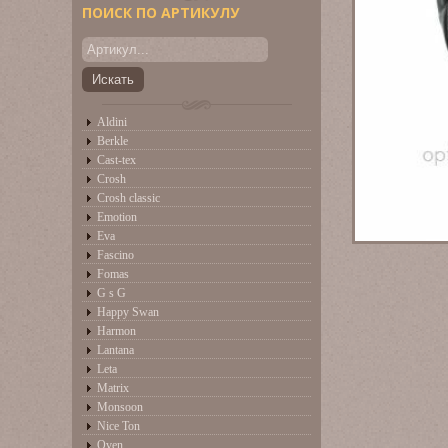
ПОИСК ПО АРТИКУЛУ
Aldini
Berkle
Cast-tex
Crosh
Crosh classic
Emotion
Eva
Fascino
Fomas
G s G
Happy Swan
Harmon
Lantana
Leta
Matrix
Monsoon
Nice Ton
Oven