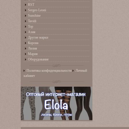
RST
Sergeo Leoni
Sunshine
Tavidi
Top
Азия
Другие марки
Корона
Лилия
Мария
Оборудование
Политика конфиденциальности
Личный
кабинет