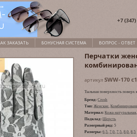
+7 (347)
КАК ЗАКАЗАТЬ
БОНУСНАЯ СИСТЕМА
ВОПРОС - ОТВЕТ
Перчатки жен
комбинирова
SWW-170 c1
артикул
Тыльная поверхность поверх 
Бренд:
Crosh
Тип:
Женские
,
Комбинирован
Материал:
Кожа натуральная
Подклад:
Шерсть
Размерный ряд:
5
Размеры:
6,5
,
7,0
,
7,5
,
8,0
,
8,5