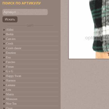
ПОИСК ПО АРТИКУЛУ
Aldini
Berkle
Cast-tex
Crosh
Crosh classic
Emotion
Eva
Fascino
Fomas
G s G
Happy Swan
Harmon
Lantana
Leta
Matrix
Monsoon
Nice Ton
Oven