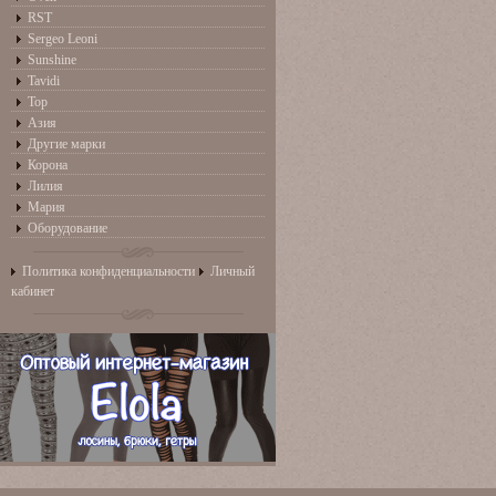
RST
Sergeo Leoni
Sunshine
Tavidi
Top
Азия
Другие марки
Корона
Лилия
Мария
Оборудование
Политика конфиденциальности
Личный
кабинет