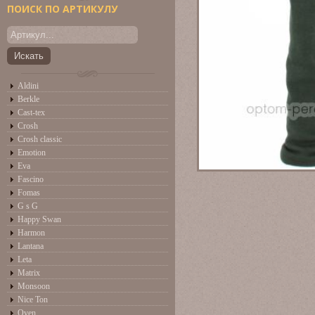
ПОИСК ПО АРТИКУЛУ
Aldini
Berkle
Cast-tex
Crosh
Crosh classic
Emotion
Eva
Fascino
Fomas
G s G
Happy Swan
Harmon
Lantana
Leta
Matrix
Monsoon
Nice Ton
Oven