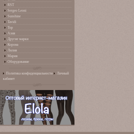
RST
Sergeo Leoni
Sunshine
Tavidi
Top
Азия
Другие марки
Корона
Лилия
Мария
Оборудование
Политика конфиденциальности
Личный
кабинет