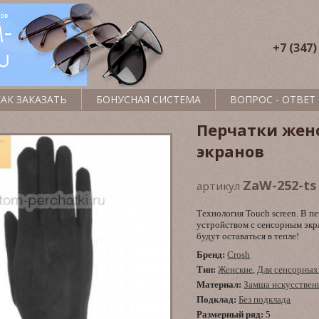
+7 (347)
КАК ЗАКАЗАТЬ
БОНУСНАЯ СИСТЕМА
ВОПРОС - ОТВЕТ
Перчатки жен
экранов
ZaW-252-ts
артикул
Технология Touch screen. В 
устройством с сенсорным экр
будут оставаться в тепле!
Бренд:
Crosh
Тип:
Женские
,
Для сенсорных
Материал:
Замша искусствен
Подклад:
Без подклада
Размерный ряд:
5