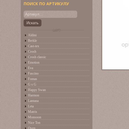
ПОИСК ПО АРТИКУЛУ
Aldini
Berkle
Cast-tex
Crosh
Crosh classic
Emotion
Eva
Fascino
Fomas
G s G
Happy Swan
Harmon
Lantana
Leta
Matrix
Monsoon
Nice Ton
Oven