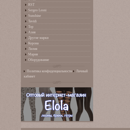
RST
Sergeo Leoni
Sunshine
Tavidi
Top
Азия
Другие марки
Корона
Лилия
Мария
Оборудование
Политика конфиденциальности
Личный
кабинет