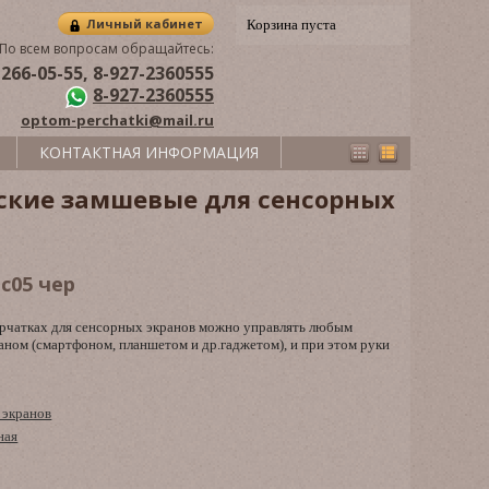
Личный кабинет
Корзина пуста
По всем вопросам обращайтесь:
 266-05-55, 8-927-2360555
8-927-2360555
optom-perchatki@mail.ru
КОНТАКТНАЯ ИНФОРМАЦИЯ
ские замшевые для сенсорных
 c05 чер
перчатках для сенсорных экранов можно управлять любым
аном (смартфоном, планшетом и др.гаджетом), и при этом руки
 экранов
ная