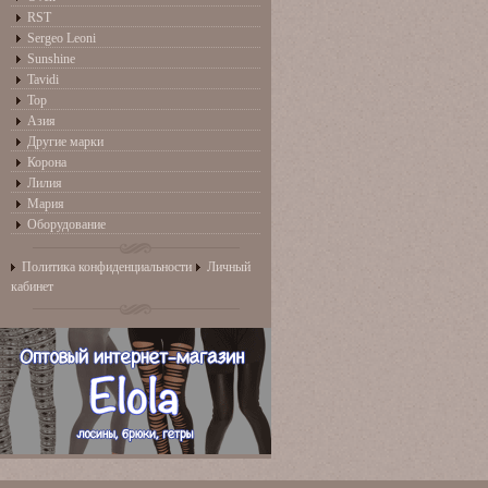
RST
Sergeo Leoni
Sunshine
Tavidi
Top
Азия
Другие марки
Корона
Лилия
Мария
Оборудование
Политика конфиденциальности
Личный
кабинет