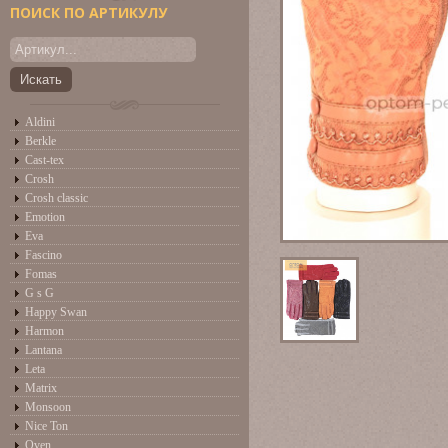
ПОИСК ПО АРТИКУЛУ
Aldini
Berkle
Cast-tex
Crosh
Crosh classic
Emotion
Eva
Fascino
Fomas
G s G
Happy Swan
Harmon
Lantana
Leta
Matrix
Monsoon
Nice Ton
Oven