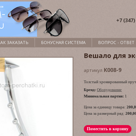
+7 (347)
КАК ЗАКАЗАТЬ
БОНУСНАЯ СИСТЕМА
ВОПРОС - ОТВЕТ
Вешало для э
K008-9
артикул
Толстый хромированный прути
Бренд:
Оборудование
Минимальная партия:
1
Цена за единицу товара:
200,
Цена за размерный ряд:
200,0
Поместить в корзину