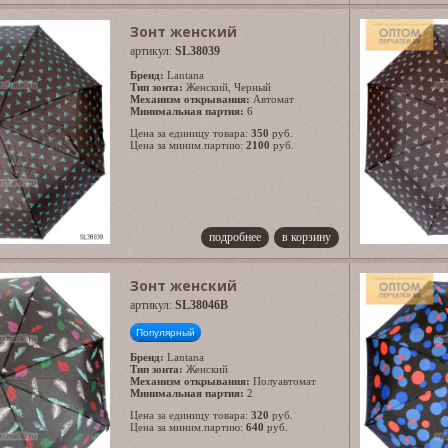
Зонт женский
артикул:
SL38039
Бренд:
Lantana
Тип зонта:
Женский
,
Черный
Механизм открывания:
Автомат
Минимальная партия:
6
Цена за единицу товара:
350
руб.
Цена за миним.партию:
2100
руб.
подробнее
в корзину
Зонт женский
артикул:
SL38046B
Популярный
Бренд:
Lantana
Тип зонта:
Женский
Механизм открывания:
Полуавтомат
Минимальная партия:
2
Цена за единицу товара:
320
руб.
Цена за миним.партию:
640
руб.