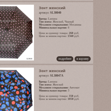
Зонт женский
артикул:
SL38040
Бренд:
Lantana
Тип зонта:
Женский
,
Черный
Механизм открывания:
Механика
Минимальная партия:
6
Цена за единицу товара:
260
руб.
Цена за миним.партию:
1560
руб.
подробнее
в корзину
Зонт женский
артикул:
SL38047A
Бренд:
Lantana
Тип зонта:
Женский
Механизм открывания:
Автомат
Минимальная партия:
3
Цена за единицу товара:
350
руб.
Цена за миним.партию:
1050
руб.