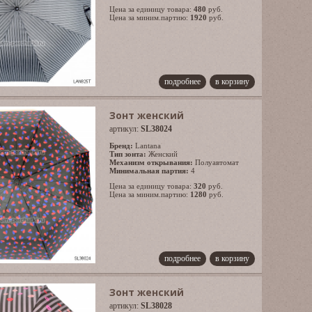
Цена за единицу товара:
480
руб.
Цена за миним.партию:
1920
руб.
подробнее
в корзину
Зонт женский
артикул:
SL38024
Бренд:
Lantana
Тип зонта:
Женский
Механизм открывания:
Полуавтомат
Минимальная партия:
4
Цена за единицу товара:
320
руб.
Цена за миним.партию:
1280
руб.
подробнее
в корзину
Зонт женский
артикул:
SL38028