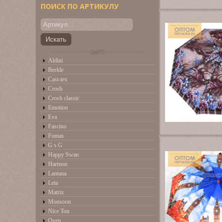
ПОИСК ПО АРТИКУЛУ
Aldini
Berkle
Cast-tex
Crosh
Crosh classic
Emotion
Eva
Fascino
Fomas
G s G
Happy Swan
Harmon
Lantana
Leta
Matrix
Monsoon
Nice Ton
Oven