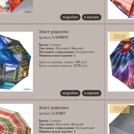
подробнее
в корзину
Зонт унисекс
артикул:
LAN807N
Бренд:
Lantana
Тип зонта:
Мужской
,
Женский
Механизм открывания:
Полуавтомат
Минимальная партия:
6
Цена за единицу товара:
545
руб.
Цена за миним.партию:
3270
руб.
подробнее
в корзину
Зонт унисекс
артикул:
LAN817
Бренд:
Lantana
Тип зонта:
Мужской
,
Женский
Механизм открывания:
Полуавтомат
Минимальная партия:
6