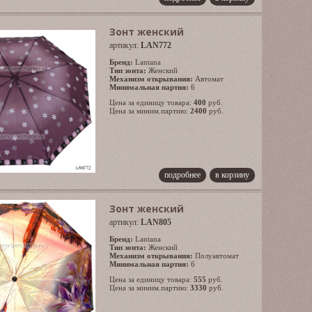
Зонт женский
артикул:
LAN772
Бренд:
Lantana
Тип зонта:
Женский
Механизм открывания:
Автомат
Минимальная партия:
6
Цена за единицу товара:
400
руб.
Цена за миним.партию:
2400
руб.
подробнее
в корзину
Зонт женский
артикул:
LAN805
Бренд:
Lantana
Тип зонта:
Женский
Механизм открывания:
Полуавтомат
Минимальная партия:
6
Цена за единицу товара:
555
руб.
Цена за миним.партию:
3330
руб.