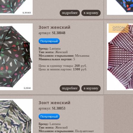
подробнее
в корзину
Зонт женский
артикул:
SL38048
Популярный
Бренд:
Lantana
Тип зонта:
Женский
Механизм открывания:
Механика
Минимальная партия:
5
Цена за единицу товара:
260
руб.
Цена за миним.партию:
1300
руб.
подробнее
в корзину
Зонт женский
артикул:
SL38053
Популярный
Бренд:
Lantana
Тип зонта:
Женский
Механизм открывания:
Полуавтомат