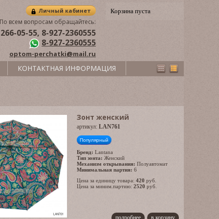
Личный кабинет
Корзина пуста
По всем вопросам обращайтесь:
 266-05-55, 8-927-2360555
8-927-2360555
optom-perchatki@mail.ru
КОНТАКТНАЯ ИНФОРМАЦИЯ
Зонт женский
артикул:
LAN761
Популярный
Бренд:
Lantana
Тип зонта:
Женский
Механизм открывания:
Полуавтомат
Минимальная партия:
6
Цена за единицу товара:
420
руб.
Цена за миним.партию:
2520
руб.
подробнее
в корзину