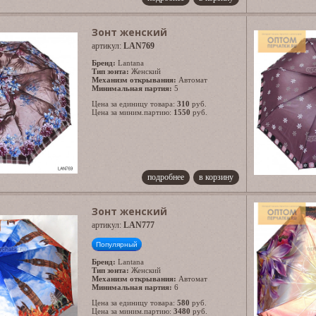
Зонт женский
артикул:
LAN769
Бренд:
Lantana
Тип зонта:
Женский
Механизм открывания:
Автомат
Минимальная партия:
5
Цена за единицу товара:
310
руб.
Цена за миним.партию:
1550
руб.
подробнее
в корзину
Зонт женский
артикул:
LAN777
Популярный
Бренд:
Lantana
Тип зонта:
Женский
Механизм открывания:
Автомат
Минимальная партия:
6
Цена за единицу товара:
580
руб.
Цена за миним.партию:
3480
руб.