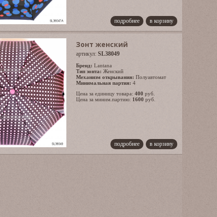
подробнее
в корзину
Зонт женский
артикул:
SL38049
Бренд:
Lantana
Тип зонта:
Женский
Механизм открывания:
Полуавтомат
Минимальная партия:
4
Цена за единицу товара:
400
руб.
Цена за миним.партию:
1600
руб.
подробнее
в корзину