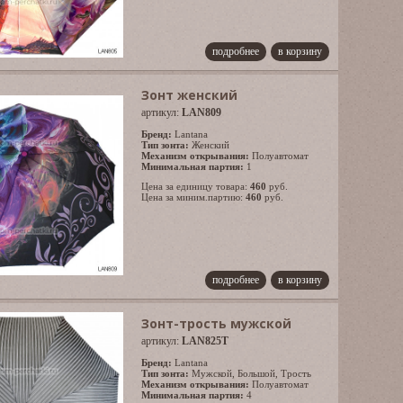
подробнее
в корзину
Зонт женский
артикул:
LAN809
Бренд:
Lantana
Тип зонта:
Женский
Механизм открывания:
Полуавтомат
Минимальная партия:
1
Цена за единицу товара:
460
руб.
Цена за миним.партию:
460
руб.
подробнее
в корзину
Зонт-трость мужской
артикул:
LAN825T
Бренд:
Lantana
Тип зонта:
Мужской
,
Большой
,
Трость
Механизм открывания:
Полуавтомат
Минимальная партия:
4