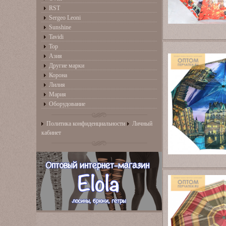
RST
Sergeo Leoni
Sunshine
Tavidi
Top
Азия
Другие марки
Корона
Лилия
Мария
Оборудование
Политика конфиденциальности
Личный
кабинет