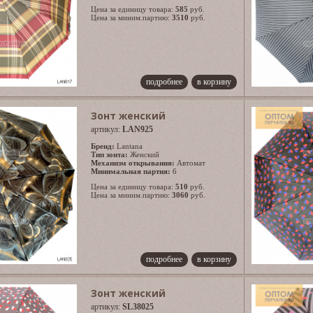
Цена за единицу товара:
585
руб.
Цена за миним.партию:
3510
руб.
подробнее
в корзину
Зонт женский
артикул:
LAN925
Бренд:
Lantana
Тип зонта:
Женский
Механизм открывания:
Автомат
Минимальная партия:
6
Цена за единицу товара:
510
руб.
Цена за миним.партию:
3060
руб.
подробнее
в корзину
Зонт женский
артикул:
SL38025